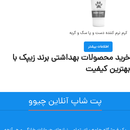
کرم نرم کننده دست و پا سگ و گربه
زیپک 75 میلی گرم Zipak softening
cream dogs and cats
اطلاعات بیشتر
خرید محصولات بهداشتی برند زیپک با
بهترین کیفیت
پت شاپ آنلاین چیوو