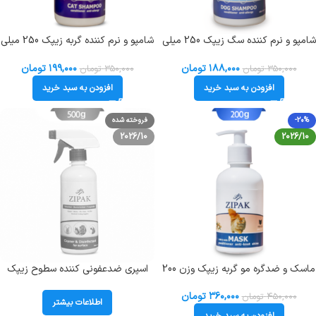
شامپو و نرم کننده سگ زیپک 250 میلی
شامپو و نرم کننده گربه زیپک 250 میلی
لیتر Zipak Dog Shampoo
لیتر Zipak Cat Shampoo
۱۸۸,۰۰۰
تومان
۱۹۹,۰۰۰
تومان
۳۵۰,۰۰۰
تومان
۳۵۰,۰۰۰
تومان
افزودن به سبد خرید
افزودن به سبد خرید
-20%
فروخته شده
2026/10
2026/10
ماسک و ضدگره مو گربه زیپک وزن 200
اسپری ضدعفونی کننده سطوح زیپک
گرم Zipak 3 In 1 Hair Mask
500 گرم Zipak Cleaner &
Disinfectant for surfaces
۳۶۰,۰۰۰
تومان
۴۵۰,۰۰۰
تومان
اطلاعات بیشتر