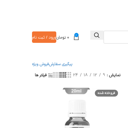
0
۰
تومان
ورود / ثبت نام
پیگیری سفارش
فروش ویژه
نمایش
9
12
18
24
فیلتر ها
فروخته شده