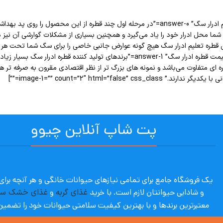
[sc_fs_multi_faq headline-0=”h2″ question-0=”نحوه استفاده از قطره تعلیم ادرار سگ” answer-0=”در م
 این قطره تعلیم ادرار سگ هیچ گونه عوارض جانبی خاصی را برای سگ شما تحت ه
مسن نیز قابل استفاده می‌باشد.” image-0=”” headline-1=”h2″ question-1=”قیمت قطره ادرار سگ
ه ای متفاوت می‌باشد و نمونه های بزرگ تر از نظر اقتصادی مقرون به صرفه تر هست
image-1=”” count=”2″ html=””]
پت شاپ آنلاین چیوو
یک فروشگاه جامع برای تمامی نیازهای حیوانات خانگی و هر آنچه برا
و شادابی حیوانتان لازم است. با
خرید
غذای گربه
و
غذای خشک س
معتبرترین برندها و با بهترین کیفیت سلامتی حیوانات خود را تضمین