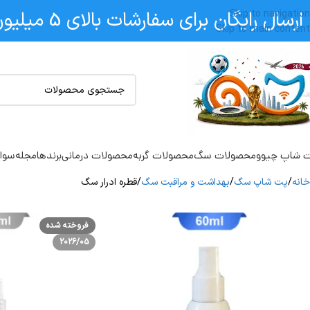
ارسال رایگان برای سفارشات بالای 5 میلیون
Skip to navigation
Skip to main content
 شاپ چیوو
محصولات سگ
محصولات گربه
محصولات درمانی
برندها
مجله
سوال
خانه
پت شاپ سگ
بهداشت و مراقبت سگ
قطره ادرار سگ
فروخته شده
2026/05