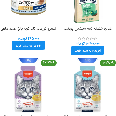
غذای خشک گربه مینکاس پرفکت
کنسرو گورمت گلد گربه بالغ طعم ماهی
میکس هپی کت طعم مرغ و ماهی و
تن وزن 85 گرم Gourmet
بره وزن 10 کیلوگرم Happycat Mix
۲۶۵,۰۰۰
تومان
۱۰,۹۰۰,۰۰۰
تومان
افزودن به سبد خرید
افزودن به سبد خرید
2027/09
2027/09