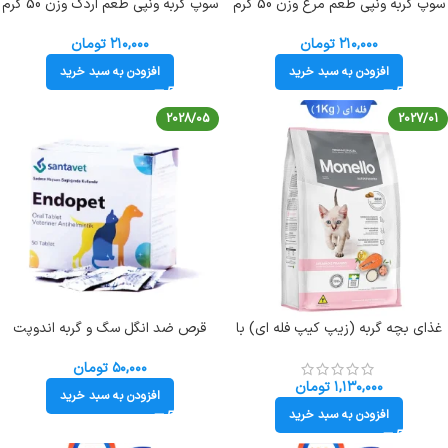
سوپ گربه ونپی طعم مرغ وزن 50 گرم
سوپ گربه ونپی طعم اردک وزن 50 گرم
Wanpy Meat Broth
Wanpy Meat Broth
۲۱۰,۰۰۰
تومان
۲۱۰,۰۰۰
تومان
افزودن به سبد خرید
افزودن به سبد خرید
2028/05
2027/01
غذای بچه گربه (زیپ کیپ فله ای) با
قرص ضد انگل سگ و گربه اندوپت
طعم مرغ و ماهی سالمون کیتن مونلو
(تکی) Endopet
(Monello Kitten) وزن 1 کیلوگرم
۵۰,۰۰۰
تومان
۱,۱۳۰,۰۰۰
تومان
افزودن به سبد خرید
افزودن به سبد خرید