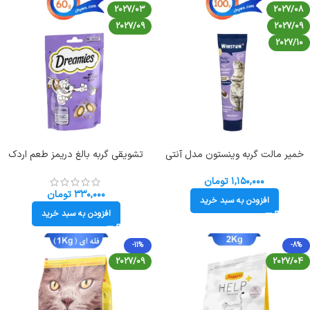
2027/03
2027/08
2027/09
2027/09
2027/10
خمیر مالت گربه وینستون مدل آنتی
تشویقی گربه بالغ دریمز طعم اردک
هیربال وزن 100 گرم Winston Malt
وزن 60 گرم Dreamies
Paste
۱,۱۵۰,۰۰۰
تومان
۳۳۰,۰۰۰
تومان
افزودن به سبد خرید
افزودن به سبد خرید
-11%
-8%
2027/09
2027/04