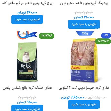
پودینگ گربه ونپی طعم ماهی تن و
پوچ گربه ونپی طعم مرغ و ماهی کاد
مرغ و هویج (انگلیسی سبز) وزن 90 گرم
(گلبهی) وزن 80 گرم Wanpy Pet
Treats
Wanpy Cat
۲۶۰,۰۰۰
تومان
۳۱۰,۰۰۰
تومان
افزودن به سبد خرید
افزودن به سبد خرید
2027/06
-5%
2027/03
غذای گربه جوسرا دیلی کت ۲ کیلویی
غذای خشک گربه بالغ رفلکس پلاس
Josera Dailycat
مدل یوریناری طعم مرغ وزن 1 کیلوگرم
(زیپ کیپ فله) Reflex Plus Urinary
۳,۶۵۰,۰۰۰
تومان
۳,۸۵۰,۰۰۰
تومان
۹۵۰,۰۰۰
تومان
افزودن به سبد خرید
افزودن به سبد خرید