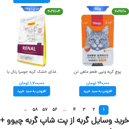
2027/04
2027/10
پوچ گربه ونپی طعم ماهی تن
غذای خشک گربه جوسرا رنال با
(نارنجی) وزن 80 گرم Wanpy Pet
مشکلات کلیوی وزن 1 کیلوگرم (فله ای)
Josera Renal
Treats
۲۶۰,۰۰۰
تومان
۱,۷۰۰,۰۰۰
تومان
افزودن به سبد خرید
افزودن به سبد خرید
→
58
57
56
…
4
3
2
1
خرید وسایل گربه از پت شاپ گربه چیوو +