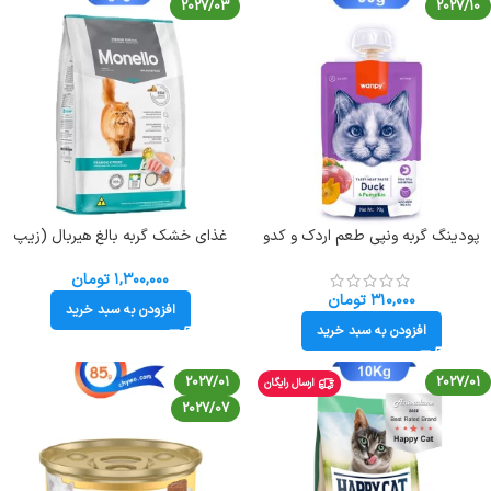
2027/03
2027/10
پودینگ گربه ونپی طعم اردک و کدو
غذای خشک گربه بالغ هیربال (زیپ
حلوایی (انگلیسی بنفش) وزن 90 گرم
کیپ فله ای) طعم مرغ و ماهی
Wanpy Cat
مونلو(Hairball monello)وزن 1 کیلوگرم
۱,۳۰۰,۰۰۰
تومان
۳۱۰,۰۰۰
تومان
افزودن به سبد خرید
افزودن به سبد خرید
2027/01
2027/01
ارسال رایگان
2027/07