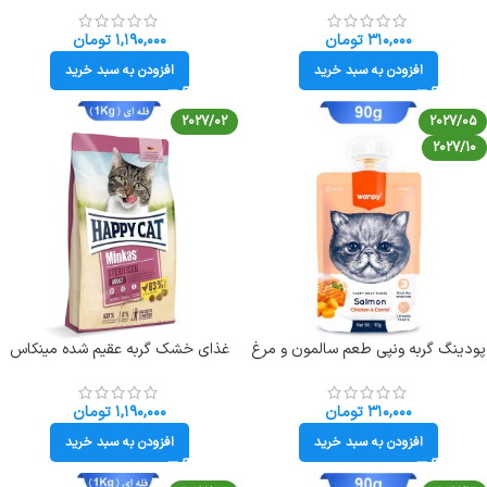
Happycat Urinary
Cat
۳۱۰,۰۰۰
تومان
۱,۱۹۰,۰۰۰
تومان
افزودن به سبد خرید
افزودن به سبد خرید
2027/02
2027/05
2027/10
پودینگ گربه ونپی طعم سالمون و مرغ
غذای خشک گربه عقیم شده مینکاس
و هویج (انگلیسی گلبهی) وزن 90 گرم
استرلایزد هپی کت طعم مرغ وزن 1
Wanpy Cat
کیلوگرم (فله ای) Minkas Sterilised
۳۱۰,۰۰۰
تومان
۱,۱۹۰,۰۰۰
تومان
افزودن به سبد خرید
افزودن به سبد خرید