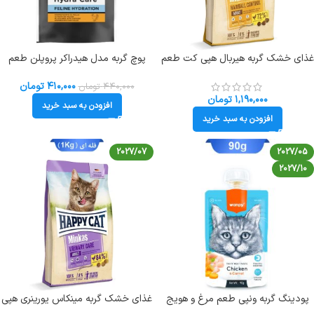
غذای خشک گربه هیربال هپی کت طعم
پوچ گربه مدل هیدراکر پروپلن طعم
مرغ (فله ای) وزن 1 کیلوگرم Happycat
مرغ وزن 75 گرم ProPlan Hydra
Care
Hairball
۴۱۰,۰۰۰
تومان
۴۴۰,۰۰۰
تومان
۱,۱۹۰,۰۰۰
تومان
افزودن به سبد خرید
افزودن به سبد خرید
2027/07
2027/05
2027/10
پودینگ گربه ونپی طعم مرغ و هویج
غذای خشک گربه مینکاس یورینری هپی
(انگلیسی آبی) وزن 90 گرم Wanpy
کت طعم مرغ وزن 1 کیلوگرم (فله ای)