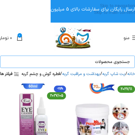
Skip to navigation
ارسال رایگان برای سفارشات بالای 5 میلیون
Skip to main content
0
منو
۰
تومان
خانه
پت شاپ گربه
بهداشت و مراقبت گربه
قطره گوش و چشم گربه
فیلتر ها
-25%
2027/11
2027/05