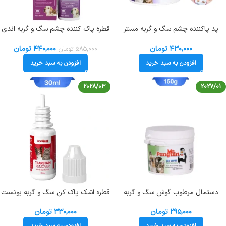
پد پاکننده چشم سگ و گربه مستر
قطره پاک کننده چشم سگ و گربه اندی
پنگوئن 70 عدد Mr.Penguin Eye
حجم 60 میلی لیتر Endi Eye Cleaner
Wipes
۴۳۰,۰۰۰
تومان
۴۴۰,۰۰۰
تومان
۵۸۵,۰۰۰
تومان
افزودن به سبد خرید
افزودن به سبد خرید
2028/03
2027/01
دستمال مرطوب گوش سگ و گربه
قطره اشک پاک کن سگ و گربه بونست
مستر پنگوئن Mr.Penguin Ear Wipes
Bonnest وزن 30 میلی لیتر
۲۹۵,۰۰۰
تومان
۳۳۰,۰۰۰
تومان