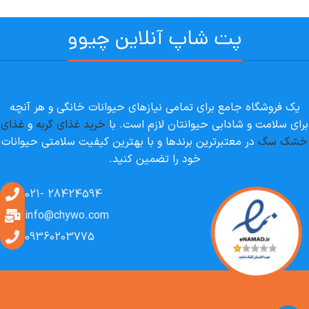
پت شاپ آنلاین چیوو
یک فروشگاه جامع برای تمامی نیازهای حیوانات خانگی و هر آنچه
برای سلامت و شادابی حیوانتان لازم است. با
خرید غذای گربه
و
غذای
خشک سگ
در معتبرترین برندها و با بهترین کیفیت سلامتی حیوانات
خود را تضمین کنید.
28424594 -021
info@chywo.com
09360203775