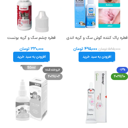
قطره پاک کننده گوش سگ و گربه اندی
قطره چشم سگ و گربه بونست
حجم 60 میلی لیتر Endi Ear Cleaner
Bonnest وزن 30 میلی لیتر
۴۹۵,۰۰۰
تومان
۳۳۰,۰۰۰
تومان
۵۸۵,۰۰۰
تومان
افزودن به سبد خرید
افزودن به سبد خرید
-16%
فروخته شده
2028/02
2027/10