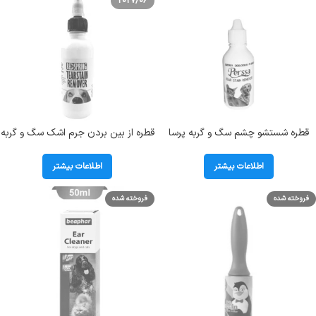
2027/06
قطره شستشو چشم سگ و گربه پرسا
قطره از بین بردن جرم اشک سگ و گربه
حجم 60 میلی لیتر Perssa Tear
رد اسپرینگ؛ کد 112084
Stain Remover
اطلاعات بیشتر
اطلاعات بیشتر
فروخته شده
فروخته شده