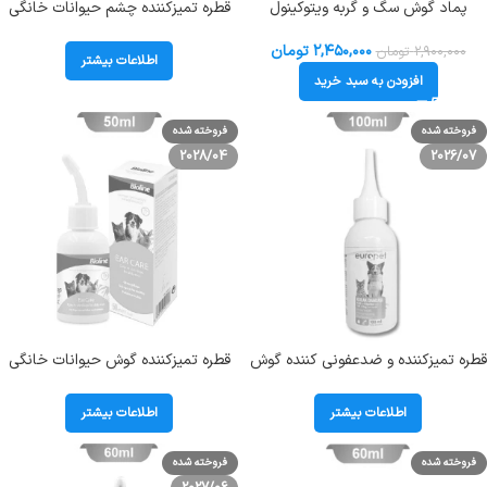
پماد گوش سگ و گربه ویتوکینول
قطره تمیزکننده چشم حیوانات خانگی
درمان باکتری،قارچ و انگل گوش
بایولاین حجم 50 میلی‌لیتر Bioline
Tear Stain Remover
Vetoquinol Oridermyl
۲,۴۵۰,۰۰۰
تومان
۲,۹۰۰,۰۰۰
تومان
اطلاعات بیشتر
افزودن به سبد خرید
فروخته شده
فروخته شده
2028/04
2026/07
قطره تمیزکننده و ضدعفونی کننده گوش
قطره تمیزکننده گوش حیوانات خانگی
سگ و گربه یوروپت (Europet) حجم
بایولاین حجم 50 میلی‌لیتر Bioline Ear
100 میلی لیتر کد 112015
Care
اطلاعات بیشتر
اطلاعات بیشتر
فروخته شده
فروخته شده