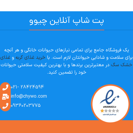
پت شاپ آنلاین چیوو
یک فروشگاه جامع برای تمامی نیازهای حیوانات خانگی و هر آنچه
برای سلامت و شادابی حیوانتان لازم است. با
خرید غذای گربه
و
غذای
خشک سگ
در معتبرترین برندها و با بهترین کیفیت سلامتی حیوانات
خود را تضمین کنید.
28424594 -021
info@chywo.com
09360203775