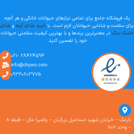
یک فروشگاه جامع برای تمامی نیازهای حیوانات خانگی و هر آنچه
برای سلامت و شادابی حیوانتان لازم است. با
خرید غذای گربه
و
غذای
خشک سگ
در معتبرترین برندها و با بهترین کیفیت سلامتی حیوانات
خود را تضمین کنید.
28424594 -021
info@chywo.com
09360203775
نارمک – خیابان شهید اسماعیل بزرگیان – پالمیرا مال – طبقه ۸
– واحد ۸۰۷