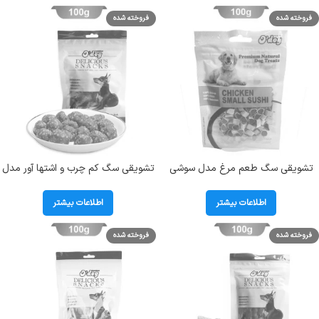
فروخته شده
فروخته شده
تشویقی سگ طعم مرغ مدل سوشی
تشویقی سگ کم چرب و اشتها آور مدل
کوچک اداگ (O DOG) وزن 100 گرم کد
توپ گوشت و برنج اداگ (O`DOG)
104039
وزن 100 گرم
اطلاعات بیشتر
اطلاعات بیشتر
فروخته شده
فروخته شده