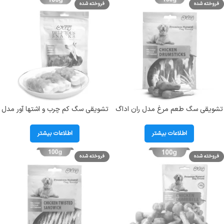
فروخته شده
فروخته شده
تشویقی سگ طعم مرغ مدل ران اداگ
تشویقی سگ کم چرب و اشتها آور مدل
(O DOG) وزن 100 گرم کد 104041
استخوان فلورایدی با دورپیچ مرغ اداگ
(O`DOG) وزن 100 گرم
اطلاعات بیشتر
اطلاعات بیشتر
فروخته شده
فروخته شده