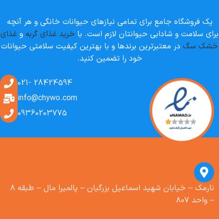
یک فروشگاه جامع برای تمامی نیازهای حیوانات خانگی و هر آنچه
برای سلامت و شادابی حیوانتان لازم است. با
خرید غذای گربه
و
غذای
خشک سگ
در معتبرترین برندها و با بهترین کیفیت سلامتی حیوانات
خود را تضمین کنید.
28424594 -021
info@chywo.com
09360203775
نارمک – خیابان شهید اسماعیل بزرگیان – پالمیرا مال – طبقه ۸
– واحد ۸۰۷