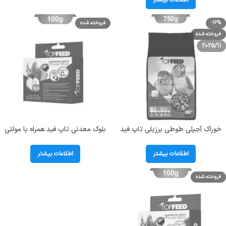
اطلاعات بیشتر
-16%
فروخته شده
فروخته شده
2025/11
خوراک آجیلی طوطی برزیلی تاپ فید
بلوک معدنی تاپ فید همراه با مولتی
مدل TopFeed LoveBirds وزن 750
ویتامین پرندگان وزن 100 گرم
گرم
اطلاعات بیشتر
اطلاعات بیشتر
فروخته شده