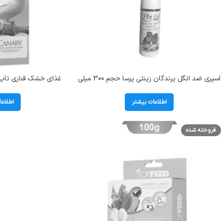
اسپری ضد انگل پرندگان زینتی پرسا حجم 300 میلی
لیتر Perssa Anti Parasite Spray
کیل
اطلاعات بیشتر
اطلاعا
فروخته شده