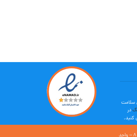
ی سلامت
گ
در
 کنید.
نارمک – خیابان شهید اسماعیل بزرگیان – پالمیرا مال – طبقه ۸ – واحد