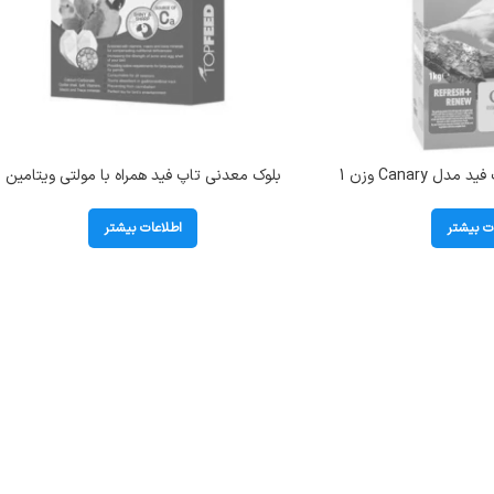
غذای خشک قناری تاپ فید مدل Canary وزن 1
بلوک معدنی تاپ فید همراه با مولتی ویتامین
وگرم
پرندگان وزن 100 گرم
ت بیشتر
اطلاعات بیشتر