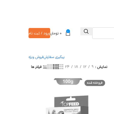
0
۰
تومان
ورود / ثبت نام
پیگیری سفارش
فروش ویژه
نمایش
9
12
18
24
فیلتر ها
فروخته شده