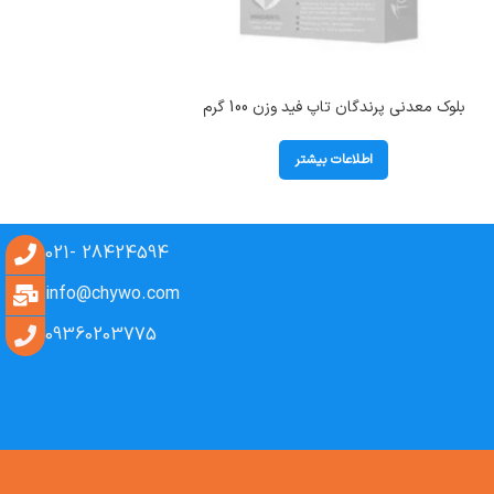
بلوک معدنی پرندگان تاپ فید وزن 100 گرم
اطلاعات بیشتر
28424594 -021
info@chywo.com
09360203775