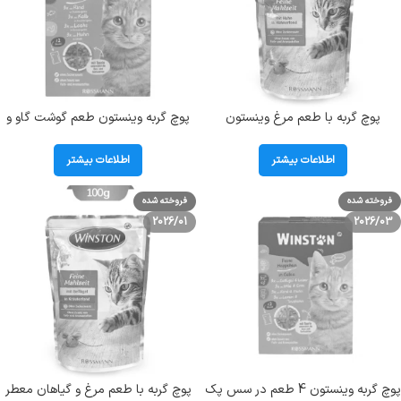
پوچ گربه با طعم مرغ وینستون
پوچ گربه وینستون طعم گوشت گاو و
(Winston) وزن 100 گرم کد103060
گوساله و سالمون و مرغ پک 12 عددی
Winston Huhn & Rind & Lachs &
اطلاعات بیشتر
اطلاعات بیشتر
Kalb
فروخته شده
فروخته شده
2026/01
2026/03
پوچ گربه وینستون 4 طعم در سس پک
پوچ گربه با طعم مرغ و گیاهان معطر