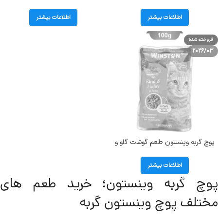
12 عددی Winston
وینستون (Winston) وزن 100 گرم
کد103053
اطلاعات بیشتر
اطلاعات بیشتر
فروخته شده
2026/03
پوچ گربه وینستون طعم گوشت گاو و
مرغ در ژله وزن 100 گرم Winston
Rind & Huhn
اطلاعات بیشتر
پوچ گربه وینستون؛ خرید طعم های
مختلف پوچ وینستون گربه