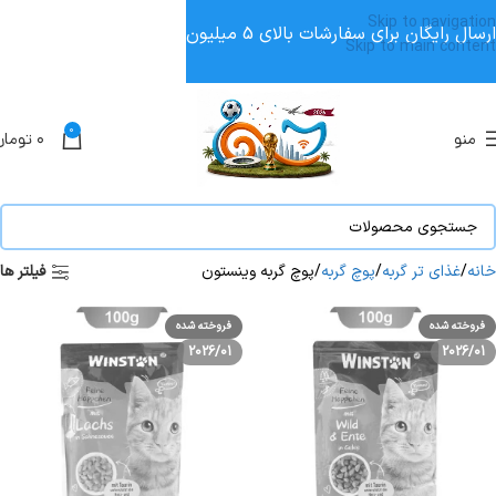
Skip to navigation
ارسال رایگان برای سفارشات بالای 5 میلیون
Skip to main content
0
منو
۰
تومان
خانه
غذای تر گربه
پوچ گربه
پوچ گربه وینستون
فیلتر ها
فروخته شده
فروخته شده
2026/01
2026/01