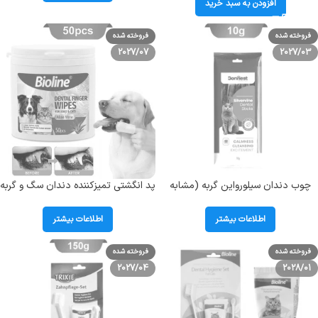
افزودن به سبد خرید
فروخته شده
فروخته شده
2027/07
2027/03
چوب دندان سیلورواین گربه (مشابه
پد انگشتی تمیزکننده دندان سگ و گربه
کت نیپ) بونست Bonnest
بایولاین حاوی آلوئه ورا 50 عددی
Silvervine وزن 10 گرم
Bioline Dental Finger Wipes
اطلاعات بیشتر
اطلاعات بیشتر
فروخته شده
فروخته شده
2027/04
2028/01