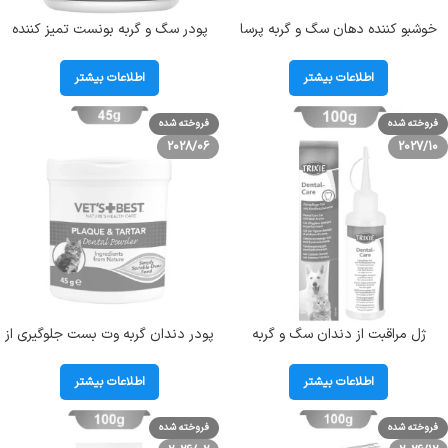
خوشبو کننده دهان سگ و گربه پرسا
پودر سگ و گربه بونست تمیز کننده
طعم رزماری وزن 50 میلی لیتر Perssa
دندان مدل دنتال طعم نعناع وزن 150
Mouth Freshner
گرم Bonnest Dental Powder
اطلاعات بیشتر
اطلاعات بیشتر
فروخته شده
فروخته شده
2028/06
2027/10
ژل مراقبت از دندان سگ و گربه
پودر دندان گربه وت بست جلوگیری از
تریکسی طعم گوشت گاو Trixie
تشکیل پلاک دندان و تارتار وزن 45
Dental Care Gel
گرم Vet’s Best Dental Powder Cat
اطلاعات بیشتر
اطلاعات بیشتر
فروخته شده
فروخته شده