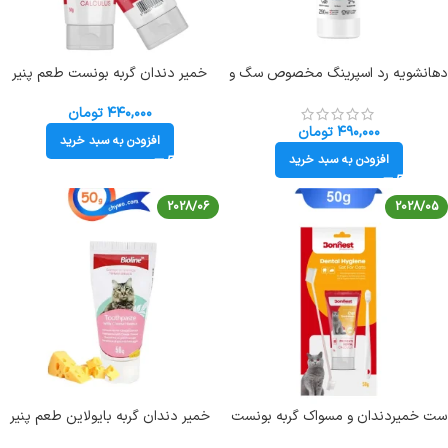
دهانشویه رد اسپرینگ مخصوص سگ و
خمیر دندان گربه بونست طعم پنیر
گربه حجم ۲۵۰ میلی لیتر Redspring
Bonnest وزن 50 گرم
Oral Care
۴۴۰,۰۰۰
تومان
۴۹۰,۰۰۰
تومان
افزودن به سبد خرید
افزودن به سبد خرید
2028/06
2028/05
ست خمیردندان و مسواک گربه بونست
خمیر دندان گربه بایولاین طعم پنیر
Bonnest وزن 50 گرم
وزن 50 گرم Bioline ToothPaste