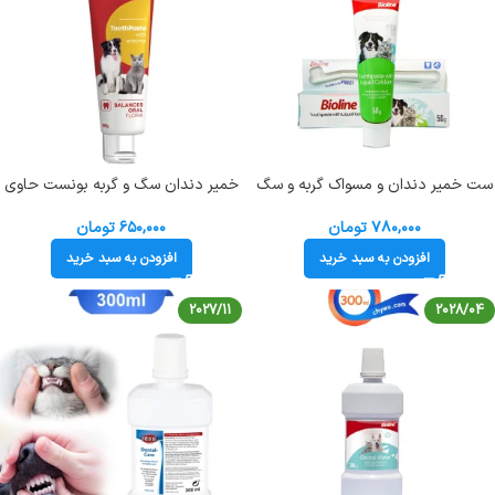
ست خمیر دندان و مسواک گربه و سگ
خمیر دندان سگ و گربه بونست حاوی
بایولاین همراه با کلسیم وزن 50 گرم
آنزیم وزن 100 گرم Bonnest
ToothPaste With Enzyme
Bioline Toothpaste with Liquid
۷۸۰,۰۰۰
تومان
۶۵۰,۰۰۰
تومان
Calcium
افزودن به سبد خرید
افزودن به سبد خرید
2027/11
2028/04