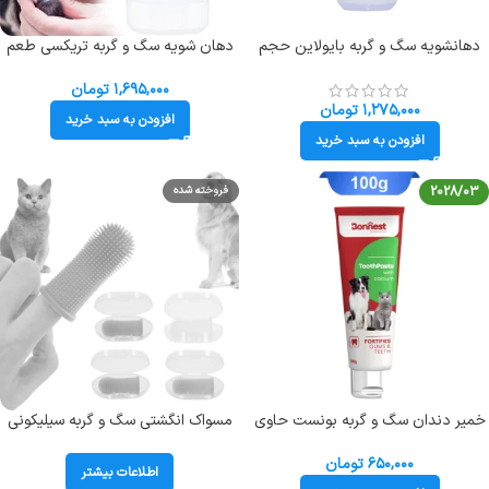
دهانشویه سگ و گربه بایولاین حجم
دهان شویه سگ و گربه تریکسی طعم
300 میلی لیتر Bioline Dental Water
سیب وزن 300 میلی لیتر Trixie
Dental Care Water
۱,۶۹۵,۰۰۰
تومان
۱,۲۷۵,۰۰۰
تومان
افزودن به سبد خرید
افزودن به سبد خرید
2028/03
فروخته شده
خمیر دندان سگ و گربه بونست حاوی
مسواک انگشتی سگ و گربه سیلیکونی
کلسیم وزن 100 گرم Bonnest
ToothPaste With Calcium
۶۵۰,۰۰۰
تومان
اطلاعات بیشتر