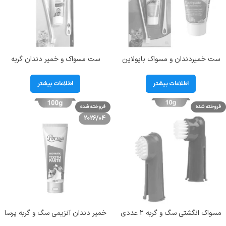
ست خمیردندان و مسواک بایولاین
ست مسواک و خمیر دندان گربه
گربه Dental Hygiene Set for Cats
تریکسی Trixie ( دو عدد مسواک +
خمیر دندان طعم پنیر ) وزن 150 گرم
اطلاعات بیشتر
اطلاعات بیشتر
فروخته شده
فروخته شده
2026/04
مسواک انگشتی سگ و گربه 2 عددی
خمیر دندان آنزیمی سگ و گربه پرسا
وزن 100 گرم Perssa Enzymatic