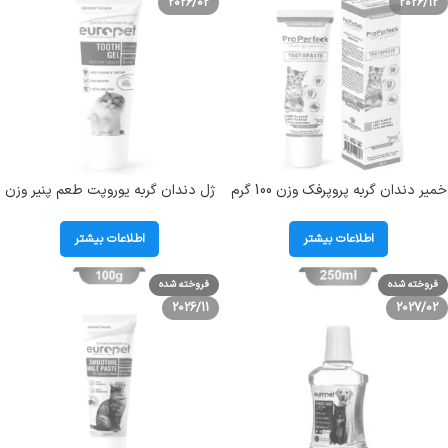
2026/02
2026/12
خمیر دندان گربه پروپرفک وزن 100 گرم
ژل دندان گربه یوروپت طعم پنیر وزن
ProPerfeck ToothPaste
100 گرم Europet Tooth Gel
اطلاعات بیشتر
اطلاعات بیشتر
فروخته شده
فروخته شده
2026/11
2027/02