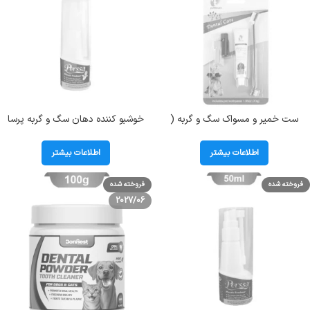
ست خمیر و مسواک سگ و گربه (
خوشبو کننده دهان سگ و گربه پرسا
Dental Care ) وزن 70 گرم کد 106068
طعم نعنا وزن 50 میلی لیتر Perssa
Mouth Freshner
اطلاعات بیشتر
اطلاعات بیشتر
فروخته شده
فروخته شده
2027/06