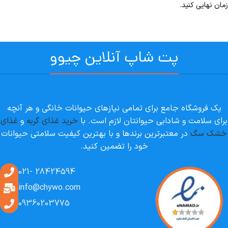
زمان نهایی کنید.
پت شاپ آنلاین چیوو
یک فروشگاه جامع برای تمامی نیازهای حیوانات خانگی و هر آنچه
برای سلامت و شادابی حیوانتان لازم است. با
خرید غذای گربه
و
غذای
خشک سگ
در معتبرترین برندها و با بهترین کیفیت سلامتی حیوانات
خود را تضمین کنید.
28424594 -021
info@chywo.com
09360203775