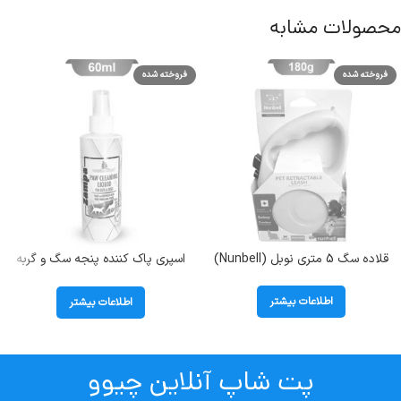
محصولات مشابه
فروخته شده
فروخته شده
قلاده سگ 5 متری نوبل (Nunbell)
اسپری پاک کننده پنجه سگ و گربه
حاوی گیاه مورینگا برند زامپا 200 میل
( Zampa Paw Cleaning )
اطلاعات بیشتر
اطلاعات بیشتر
پت شاپ آنلاین چیوو