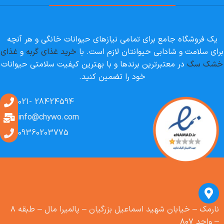
یک فروشگاه جامع برای تمامی نیازهای حیوانات خانگی و هر آنچه
برای سلامت و شادابی حیوانتان لازم است. با
خرید غذای گربه
و
غذای
خشک سگ
در معتبرترین برندها و با بهترین کیفیت سلامتی حیوانات
خود را تضمین کنید.
28424594 -021
info@chywo.com
09360203775
نارمک – خیابان شهید اسماعیل بزرگیان – پالمیرا مال – طبقه ۸
– واحد ۸۰۷