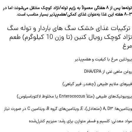
توله‌ها پس از 8 هفتگی معمولاً به رژیم توله/نژاد کوچک منتقل می‌شوند؛ اما در
3–8 هفته این غذا به‌عنوان غذای کمکی/هضم‌پذیر بسیار مناسب است.
ترکیبات غذای خشک سگ های باردار و توله سگ
نژاد کوچک رویال کنین (تا وزن 10 کیلوگرم) طعم
مرغ
پروتئین مرغ با کیفیت و هضم‌پذیر
روغن ماهی غنی از DHA/EPA
فیبر‌های ملایم طبیعی (چغندر، فیبر گیاهی)
پروبیوتیک‌های طبیعی (مثلاً Enterococcus یا مخلوط لاکتوباسیلوس)
ویتامین‌ها: A, D3 (متعادل)، E, ویتامین‌های گروه B، ویتامین C در صورت نیاز
مواد معدنی: کلسیم و فسفر متوازن برای رشد؛ منیزیم کنترل‌شده