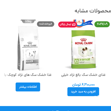
محصولات مشابه
2027/09
فروخته شده
ارسال رایگان
غذای خشک سگ بالغ نژاد خیلی
غذا خشک سگ های نژاد کوچک با
کوچک رویال کنین وزن 1/5 کیلوگرم
مشکلات دهان و دندان رویال کنین
(تا وزن 4 کیلوگرم) Royal Canin X-
(Dental Small Dog) وزن 3.5
۶,۳۰۰,۰۰۰
تومان
اطلاعات بیشتر
Small Adult
کیلوگرم
افزودن به سبد خرید