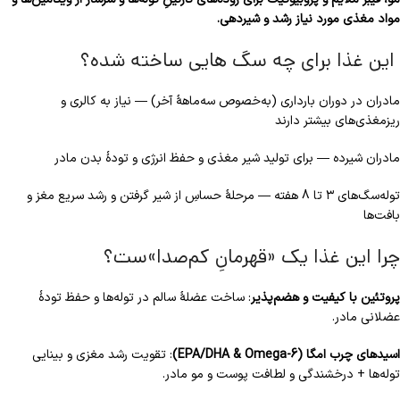
مواد مغذی مورد نیاز رشد و شیردهی.
این غذا برای چه سگ هایی ساخته شده؟
مادران در دوران بارداری (به‌خصوص سه‌ماههٔ آخر) — نیاز به کالری و
ریزمغذی‌های بیشتر دارند
مادران شیرده — برای تولید شیر مغذی و حفظ انرژی و تودهٔ بدن مادر
توله‌سگ‌های ۳ تا 8 هفته — مرحلهٔ حساسِ از شیر گرفتن و رشد سریع مغز و
بافت‌ها
چرا این غذا یک «قهرمانِ کم‌صدا»ست؟
پروتئین با کیفیت و هضم‌پذیر
: ساخت عضلهٔ سالم در توله‌ها و حفظ تودهٔ
عضلانی مادر.
اسیدهای چرب امگا (EPA/DHA & Omega-6)
: تقویت رشد مغزی و بینایی
توله‌ها + درخشندگی و لطافت پوست و مو مادر.