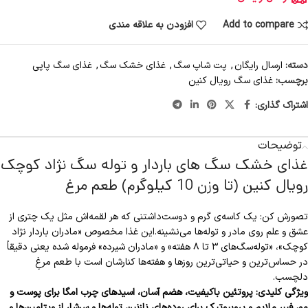
Add to compare
افزودن به علاقه مندی
دسته:
ارسال رایگان
,
پت شاپ سگ
,
غذای خشک سگ
,
غذای سگ پاپی
برچسب:
غذای سگ رویال کنین
اشتراک گذاری:
توضیحات
غذای خشک سگ های باردار و توله سگ نژاد کوچک
رویال کنین (تا وزن 10 کیلوگرم) طعم مرغ
تصورش کن: یک کاسه‌ی گرم و دوست‌داشتنی که هر لقمه‌اش مثل یک چتری از
عشق و علم روی مادر و توله‌ها می‌نشینه.این غذا مخصوص «مادران باردار نژاد
کوچک»، «توله‌سگ‌های ۳ تا ۸ هفته» و «مادران شیرده» فرموله شده یعنی دقیقاً
در حساس‌ترین و حیاتی‌ترین روزها و هفته‌ها کنارشان است با طعم مرغِ
دلچسب.
ویژگی کلیدی: پروتئین باکیفیت، هضم آسان، اسیدهای چرب امگا برای پوست و
مو، فیبر ملایم و پروبیوتیک برای روده‌های نازنینِ توله‌ها و سرشار از ویتامین‌ها و