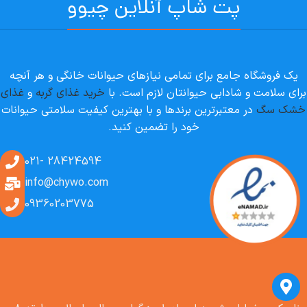
پت شاپ آنلاین چیوو
یک فروشگاه جامع برای تمامی نیازهای حیوانات خانگی و هر آنچه
برای سلامت و شادابی حیوانتان لازم است. با
خرید غذای گربه
و
غذای
خشک سگ
در معتبرترین برندها و با بهترین کیفیت سلامتی حیوانات
خود را تضمین کنید.
28424594 -021
info@chywo.com
09360203775