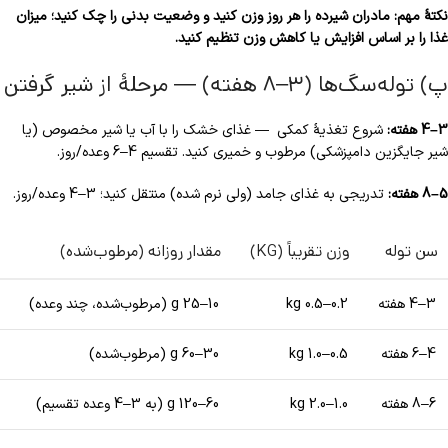
نکتهٔ مهم: مادران شیرده را هر روز وزن کنید و وضعیت بدنی را چک کنید؛ میزان
غذا را بر اساس افزایش یا کاهش وزن تنظیم کنید.
پ) توله‌سگ‌ها (۳–۸ هفته) — مرحلهٔ از شیر گرفتن
3–4 هفته:
شروع تغذیهٔ کمکی — غذای خشک را با آب یا شیر مخصوص (یا
شیر جایگزین دامپزشکی) مرطوب و خمیری کنید. تقسیم 4–6 وعده/روز.
5–8 هفته:
تدریجی به غذای جامد (ولی نرم شده) منتقل کنید؛ 3–4 وعده/روز.
سن توله
وزن تقریباً (KG)
مقدار روزانه (مرطوب‌شده)
3–4 هفته
0.2–0.5 kg
10–25 g (مرطوب‌شده، چند وعده)
4–6 هفته
0.5–1.0 kg
30–60 g (مرطوب‌شده)
6–8 هفته
1.0–2.0 kg
60–120 g (به 3–4 وعده تقسیم)