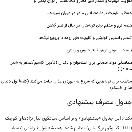
تقویت کیفیت و مقدار شیر مادر و محافظت از توان بدنی او
حفظ و تقویت تودهٔ عضلانی مادر در دوران شیردهی
هضم نرم و منظم برای توله‌های در حالِ از شیر گرفتن
کاهش استرس گوارشی و تقویت فلور روده با پروبیوتیک‌ها
پوست و مویی براق، کمتر خارش و ریزش
هماهنگی مواد معدنی برای استخوان و دندان (تأمین کلسیم/فسفر به شکل
متعادل)
مناسب برای توله‌هایی که شروع به خوردن غذای جامد می‌کنند (کاسهٔ اولِ دنیای
غذای خشک)
جدول مصرف پیشنهادی
نکته: این جدول «پیشنهادی» و بر اساس میانگین نیاز نژادهای کوچک
(تا 10 کیلوگرم بزرگسالی) تنظیم شده. همیشه شرایط واقعی (تعداد