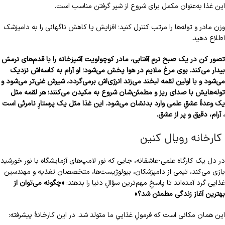
این غذا به‌عنوان مکمل برای شروع از شیر گرفتن مناسب است.
وزن مادر و توله‌ها را مرتب کنترل کنید؛ افزایش یا کاهش ناگهانی را به دامپزشک
اطلاع دهید.
تصور کن در یک صبح نرمِ آفتابی، مادر کوچولویت آشپزخانه را با قدم‌های نرمش
بیدار می‌کند. بوی مرغ ملایم در هوا پخش می‌شود؛ او آرام به کاسه‌اش نزدیک
می‌شود و با اولین لقمه لبخند می‌زند انرژی‌اش برمی‌گردد، شیرش غنی‌تر می‌شود و
توله‌هایش با صدای ریز و مطمئن‌شان شروع به مکیدن می‌کنند؛ هر لقمه مثل
یک وعدهٔ عشقِ علمی وارد بدنشان می‌شود. این غذا مثل یک پرستارِ نامرئی است
، آرام، دقیق و پر از عشق.
کارخانه رویال کنین
در دل یک کارگاه علمی-عاشقانه، جایی که نور لامپ‌های آزمایشگاه با نور خورشید
بازی می‌کند، تیمی از دامپزشکان، بیولوژیست‌ها، متخصصان تغذیه و مهندسین
غذایی گرد آمده‌اند تا پاسخِ مهم‌ترین سؤالِ دنیا را بدهند:
«چگونه می‌توان از
بهترین آغاز زندگی مطمئن شد؟»
این همان مکانی است که فرمولِ غذاییِ ما متولد شد. در این کارخانهٔ پیشرفته: