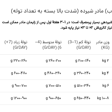
ب) مادر شیرده (شدت بالا بسته به تعداد توله)
شیردهی بسیار پرمصرف است؛ در 1–3 هفتهٔ اول پس از زایمان مادر ممکن است
نیاز کالری‌اش 2× تا 3× نیاز پایه شود.
وزن مادر
تولهٔ کم (1–3)
تولهٔ متوسط (4–
تولهٔ زیاد (7+)
(G/DAY)
6) (G/DAY)
(G/DAY)
(KG)
260–320 g
200–260 g
140–200 g
2 kg
480–600 g
360–480 g
240–360 g
4 kg
700–900 g
510–700 g
340–510 g
6 kg
900–1200 g
650–900 g
440–650 g
8–10 kg