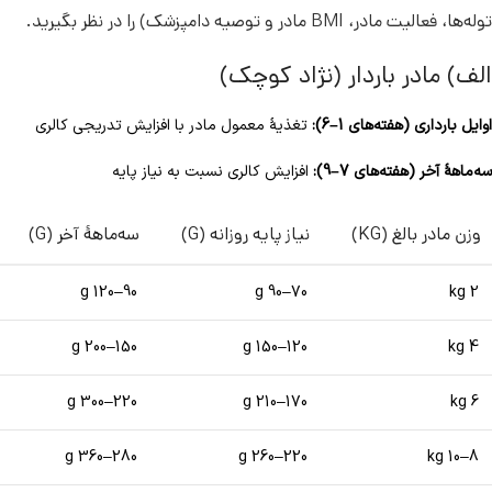
توله‌ها، فعالیت مادر، BMI مادر و توصیه دامپزشک) را در نظر بگیرید.
الف) مادر باردار (نژاد کوچک)
اوایل بارداری (هفته‌های 1–6):
تغذیهٔ معمول مادر با افزایش تدریجی کالری
سه‌ماههٔ آخر (هفته‌های 7–9):
افزایش کالری نسبت به نیاز پایه
وزن مادر بالغ (KG)
نیاز پایه روزانه (G)
سه‌ماههٔ آخر (G)
90–120 g
70–90 g
2 kg
150–200 g
120–150 g
4 kg
220–300 g
170–210 g
6 kg
280–360 g
220–260 g
8–10 kg