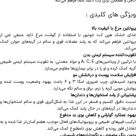
کامل و مطمئن برای پت دلبند شما فراهم می‌کنه.
ویژگی های کلیدی :
پروتئین مرغ با کیفیت بالا
غذای خشک هپی کت جونیور با استفاده از گوشت مرغ تازه، منبعی غنی از
پروتئین فراهم می‌کند که به رشد عضلات قوی و سالم در گربه‌های جوان کمک
می‌کند.
تقویت‌کننده سیستم ایمنی بدن
با ترکیبی از ویتامین‌های A، C، E و مواد معدنی، به تقویت سیستم ایمنی طبیعی
گربه کمک کرده و او را در برابر بیماری‌ها مقاوم می‌سازد.
افزایش سلامت پوست و درخشش مو
وجود اسیدهای چرب ضروری امگا ۳ و ۶ باعث بهبود وضعیت پوست شده و
پوشش مویی گربه را نرم، براق و سالم نگه می‌دارد.
پشتیبانی از رشد استخوان‌ها و دندان‌ها
نسبت دقیق کلسیم و فسفر در این غذا به شکل‌گیری قوی و سالم استخوان‌ها و
دندان‌ها در گربه‌های در حال رشد کمک می‌کند.
بهبود عملکرد گوارشی و کاهش بوی بد مدفوع
ترکیب فیبرهای طبیعی و پروبیوتیک‌های فعال موجب هضم آسان‌تر غذا شده و به
تعادل فلور روده و کاهش بوی نامطبوع کمک می‌کند.
بدون رنگ مصنوعی و نگهدارنده‌های شیمیایی