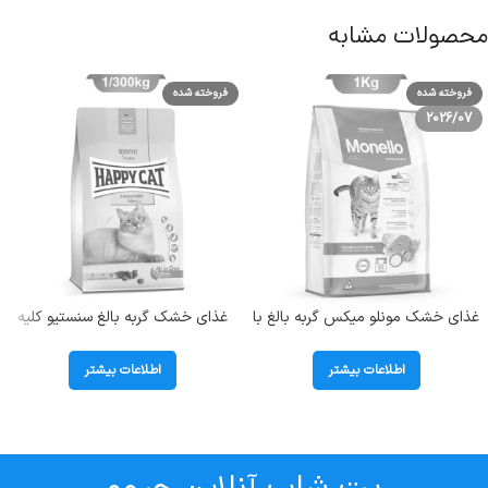
محصولات مشابه
فروخته شده
فروخته شده
2026/07
غذای خشک مونلو میکس گربه بالغ با
غذای خشک گربه بالغ سنستیو کلیه
طعم مرغ و تن و سالمون (Monello
هپی کت (Sensitive Kidney) وزن
Mix) وزن 1 کیلوگرم (بسته بندی
1/3 کیلوگرم
اطلاعات بیشتر
اطلاعات بیشتر
اصلی)
پت شاپ آنلاین چیوو