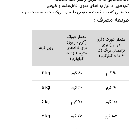
گربه‌هایی با نیاز به غذای مقوی، قابل‌هضم و طبیعی
پت‌هایی که به ترکیبات مصنوعی یا غذای بی‌کیفیت حساسیت دارند
طریقه مصرف :
مقدار خوراک
مقدار خوراک (گرم
(گرم در روز)
در روز) برای
برای نژادهای
وزن گربه
نژادهای بزرگ (تا
متوسط ​​(تا ۵
۶ تا ۸ کیلوگرم)
کیلوگرم)
90 گرم
60 گرم
4 kg
90 گرم
60 گرم
5 kg
100 گرم
70 گرم
6 kg
105 گرم
75 گرم
7 kg