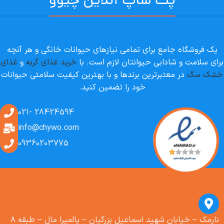
یک فروشگاه جامع برای تمامی نیازهای حیوانات خانگی و هر آنچه
برای سلامت و شادابی حیوانتان لازم است. با
خرید غذای گربه
و
غذای
خشک سگ
در معتبرترین برندها و با بهترین کیفیت سلامتی حیوانات
خود را تضمین کنید.
28424594 -021
info@chywo.com
09360203775
نارمک – خیابان شهید اسماعیل بزرگیان – پالمیرا مال – طبقه ۸