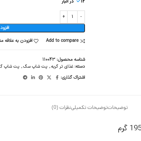
12 در انبار
افزود
Add to compare
افزودن به علاقه م
شناسه محصول:
110043
دسته:
غذای تر گربه
,
پت شاپ سگ
,
پت شاپ گر
اشتراک گذاری:
توضیحات
توضیحات تکمیلی
نظرات (0)