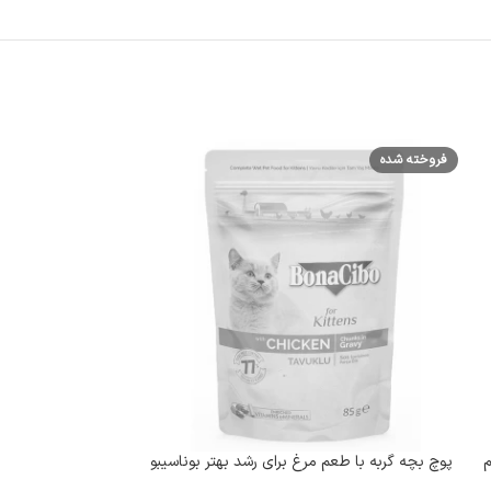
فروخته شده
فروخته شده
م
پوچ بچه گربه با طعم مرغ برای رشد بهتر بوناسیبو
پوچ گربه بالغ ب
(Kitten) وزن 85 گرم