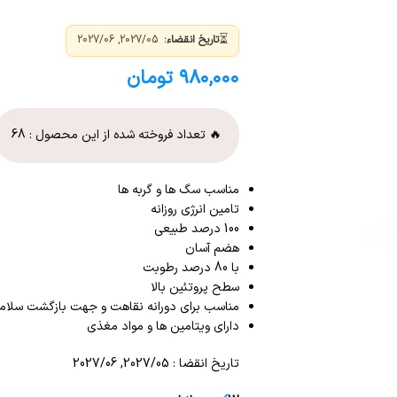
⏳
تاریخ انقضاء:
2027/05, 2027/06
۹۸۰,۰۰۰
تومان
🔥 تعداد فروخته شده از این محصول :
68
مناسب سگ ها و گربه ها
تامین انرژی روزانه
100 درصد طبیعی
هضم آسان
با 80 درصد رطوبت
سطح پروتئین بالا
مناسب برای دورانه نقاهت و جهت بازگشت سلام
دارای ویتامین ها و مواد مغذی
تاریخ انقضا : 2027/05, 2027/06