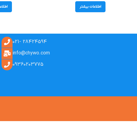
Fish
اطلاعات بیشتر
اطلاع
28424594 -021
info@chywo.com
09360203775