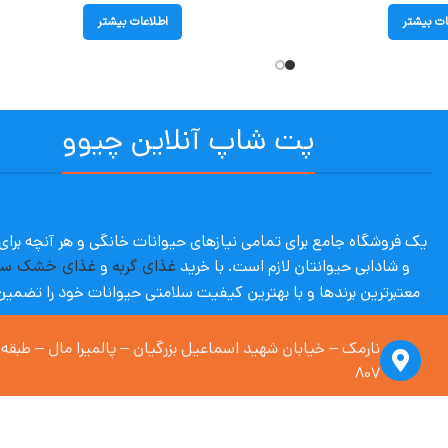
Salmon) وزن 1/3 کیلوگرم
ات بیشتر
اطلاعات بیشتر
پت شاپ آنلاین چیوو
یک فروشگاه جامع برای تمامی نیازهای حیوانات خانگی و هر آنچه برا
و شادابی حیوانتان لازم است. با
خرید
غذای گربه
و
غذای خشک س
معتبرترین برندها و با بهترین کیفیت سلامتی حیوانات خود را تضمین
۸۰۷