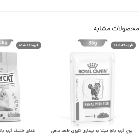
محصولات مشابه
فروخته شده
فروخته شده
پوچ گربه بالغ مبتلا به بیماری کلیوی طعم ماهی
غذای خشک گربه بال
مدل رنال رویال کنین وزن 85 گرم Renal With
(Sensitive Kidney) وزن 1/3 کیلوگرم