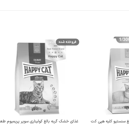
فروخته شده
غ سنستیو کلیه هپی کت
غذای خشک گربه بالغ کولیناری سوپر پریمیوم طع
ماهی سالمون هپی کت (Culinary Atlantic