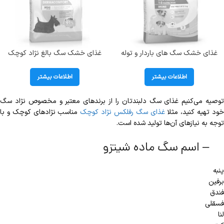
غذای خشک سگ های باردار و توله
غذای خشک سگ بالغ نژاد کوچک
سگ نژاد کوچک رویال کنین (تا وزن 10
رویال کنین با پوست و موی حساس
کیلوگرم) طعم مرغ وزن 4 کیلوگرم
طعم مرغ مدل مینی درماکافورت وزن
اطلاعات بیشتر
اطلاعات بیشتر
Royal Canin Mini Starter
3 کیلوگرم Dermacomfort
توصیه می‌کنیم غذای سگ دلبندتان را از برندهای معتبر و مخصوص نژاد سگ
ود تهیه کنید، مثلا
غذای سگ رفلکس نژاد کوچک
مناسب نژادهای کوچک و با
توجه به نیازهای آن‌ها تولید شده است.
– اسم سگ ماده شیتزو
پنبه
برفین
فندق
فسقلی
لنا