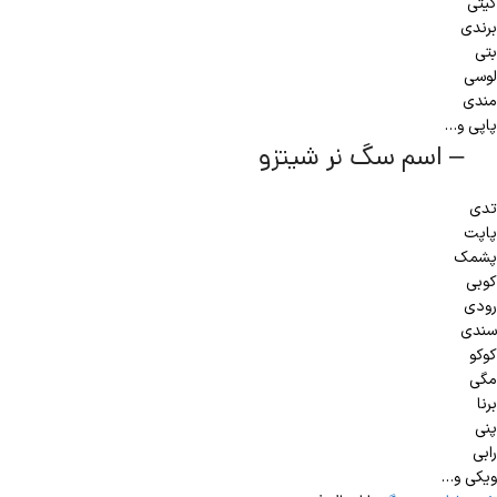
کیتی
برندی
بتی
لوسی
مندی
پاپی و…
– اسم سگ نر شیتزو
تدی
پاپت
پشمک
کوبی
رودی
سندی
کوکو
مگی
برنا
پنی
رابی
ویکی و…