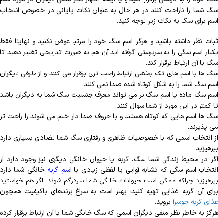
سگ شما را ناراحت کنند در هر حال به عنوان نکات پایانی در خصوص انتخاب
اسم برای سگ به نکات زیر توجه کنید.
ثبات نظر داشته باشید و هرگز اسم سگ خود را مرتبا عوض نکنید و نهایتا فقط
یکبار اسم سگی را به سرپرستی گرفته اید آن هم به صورت تدریجی تغییر دهید تا
سگ با آن ارتباط برقرار کند.
سگ ها با اسم های تک بخشی ارتباط راحت تری برقرار می کنند و از طرفی دیگران
اسم سگ شما را به شکل کوتاه شده صدا نمی کنند.
اسم سگ ماده یا اسم سگ نر می تواند معرف جنسیت سگ شما به دیگران باشد
تا کمتر در این مورد از شما سوال کنند.
سگ ها اسم هایی که کوتاه هستند و با حروف صدا دار ختم می شوند را راحت تر
می پذیرند.
از انتخاب اسمی که با خصوصیات ظاهری و رفتاری سگ شما تضادی بسیاری دارد
بپرهیزید.
اگر در محیط زندگی شما سگ، گربه یا حیوان خانگی دیگری نیز وجود دارد از
نتخاب اسم سگی که تشابه آوایی یا لفظی زیادی با
اسم گربه
خانگی شما دارد
بپرهیزید چراکه ممکن است حیوانات خانگی شما سردرگم شوند. اگر هم خواستید
برای آن گربه؛ غذایی تهیه کنید، بهتر است به سراغ برندهای باکیفیت همچون
غذای گربه جوسرا
بروید.
هرگز به خاطر نظر منفی دیگران اسمی که سگ خانگی شما با آن ارتباط برقرار کرده