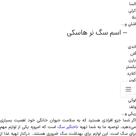
السا
کرلی
بلا
اشلی و…
– اسم سگ نر هاسکی
اندی
آش
بارن
بکستر
کلاید
کوپر
جورج
هنکس
لوکی
ولف
ریکی و…
اگر شما جزو افرادی هستید که به سلامت حیوان خانگی خود اهمیت بسیاری
ی‌دهید، توصیه ما به شما تهیه
ناخنگیر سگ
است که امروزه یکی از لوازم مهم
برای سگ است. این لوازم برای بهداشت سگ ضروری هستند، درکنار تهیه غذا از