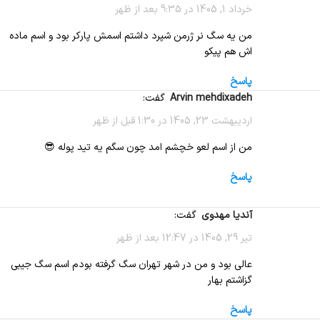
خرداد 1, 1405 در 9:35 بعد از ظهر
من یه سگ نر ژرمن شپرد داشتم اسمش پارکر بود و اسم ماده
اش هم پیکو
پاسخ
Arvin mehdixadeh
گفت:
اردیبهشت 23, 1405 در 1:30 قبل از ظهر
من از اسم لعو خچشم امد چون سگم یه تید پوله 😎
پاسخ
آندیا مهدوی
گفت:
تیر 29, 1405 در 12:47 بعد از ظهر
عالی بود و من در شهر تهران سگ گرفته بودم اسم سگ جیبی
گزاشتم بهار
پاسخ