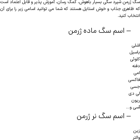
سگ ژرمن شپرد سگی بسیار باهوش، کمک رسان، آموزش پذیر و قابل اعتماد است
که ظاهری جذاب و خوش استایل هستند که شما می توانید اسامی زیر را برای آن
انتخاب کنید.
– اسم سگ ماده ژرمن
اشلی
باسیل
کلوئی
دفنه
امی
فاکسی
جسی
لی دی
ریون
آسی و…
– اسم سگ نر ژرمن
زین
والتر