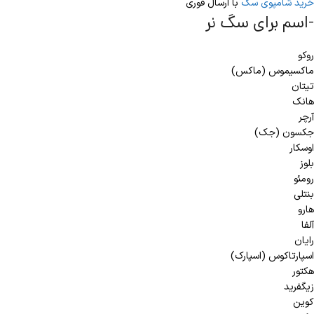
خرید شامپوی سگ
با ارسال فوری
-اسم برای سگ نر
روکو
ماکسیموس (ماکس)
تیتان
هانک
آرچر
جکسون (جک)
اوسکار
بلوز
رومئو
بنتلی
هارو
آلفا
رایان
اسپارتاکوس (اسپارک)
هکتور
زیگفرید
کوین