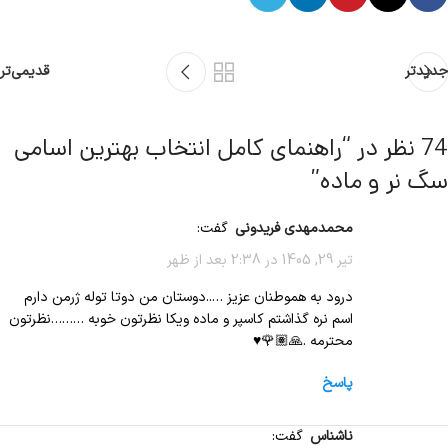
جدیدتر
قدیمی‌تر
74 نظر در “
راهنمای کامل انتخاب بهترین اسامی
سگ نر و ماده
”
محمدمهدی فریدونی
گفت:
تیر 29, 1405 در 2:38 بعد از ظهر
درود به هموطنان عزیز …..دوستان من دوتا توله ژرمن دارم
اسم نره گذاشتم کاسپر و ماده ویکا نظرتون خوبه ………نظرتون
محترمه .🙏🏽🌹♥
پاسخ
ناشناس
گفت: