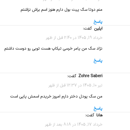
منم دوتا سگ پیت بول دارم هنوز اسم براش نزاشتم
پاسخ
ایلین
گفت:
خرداد 19, 1405 در 2:40 قبل از ظهر
نژاد سگ من پامر خرسی تیکاپ هست توبی رو دوست داشتم
پاسخ
Zohre Saberi
گفت:
تیر 10, 1405 در 12:37 قبل از ظهر
من سگ پودل دختر دارم امروز خريدم اسمش پاپى است
پاسخ
هانا
گفت:
خرداد 17, 1405 در 8:18 بعد از ظهر