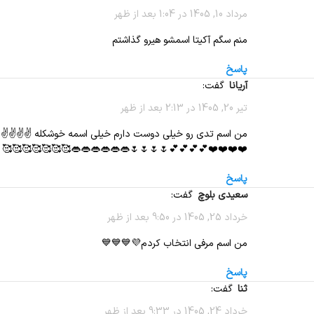
مرداد 10, 1405 در 1:04 بعد از ظهر
منم سگم آکیتا اسمشو هیرو گذاشتم
پاسخ
آریانا
گفت:
تیر 20, 1405 در 2:13 بعد از ظهر
من اسم تدی رو خیلی دوست دارم خیلی اسمه خوشکله ✌️✌️✌️✌️
❤️❤️❤️❤️💕💕💕💕🌷🌷🌷🌷👄👄👄👄👄👄🥰🥰🥰🥰🥰🥰🥰
پاسخ
سعیدی بلوچ
گفت:
خرداد 25, 1405 در 9:50 بعد از ظهر
من اسم مرفی انتخاب کردم💜💙💙💙
پاسخ
ثنا
گفت:
خرداد 24, 1405 در 9:33 بعد از ظهر