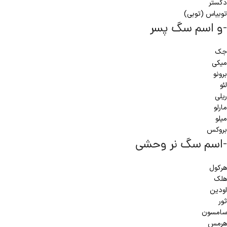
دکستر
توبیاس (توبی)
-و اسم سگ پسر
جک
میکی
برونو
لئو
ریلی
مارلو
میلو
بروکس
-اسم سگ نر وحشی
هرکول
هلک
اودین
ثور
سامسون
هرمس