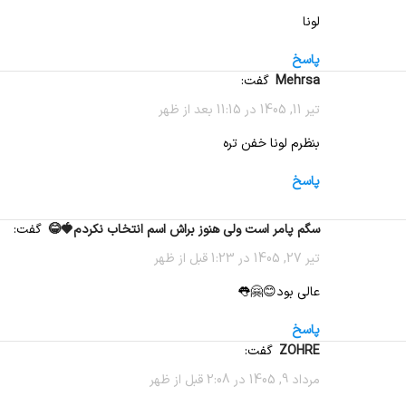
لونا
پاسخ
Mehrsa
گفت:
تیر 11, 1405 در 11:15 بعد از ظهر
بنظرم لونا خفن تره
پاسخ
سگم پامر است ولی هنوز براش اسم انتخاب نکردم🍓😂
گفت:
تیر 27, 1405 در 1:23 قبل از ظهر
عالی بود😊🤗👅
پاسخ
ZOHRE
گفت:
مرداد 9, 1405 در 2:08 قبل از ظهر