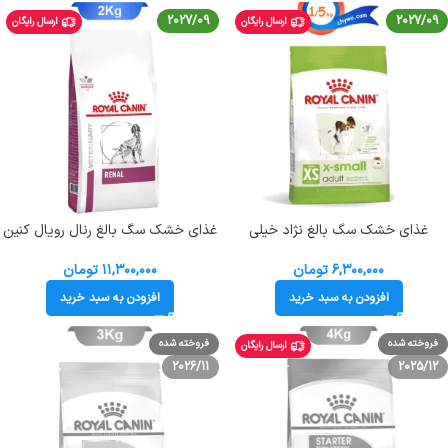
2027/09
2027/09
ارسال رایگان
ارسال رایگان
غذای خشک سگ بالغ نژاد خیلی
غذای خشک سگ بالغ رنال رویال کنین
کوچک رویال کنین وزن 1/5 کیلوگرم (تا
مدل مشکلات کلیوی طعم مرغ وزن 2
وزن 4 کیلوگرم) Royal Canin X-Small
کیلوگرم Royal Canin Renal
۶,۳۰۰,۰۰۰
تومان
۱۱,۳۰۰,۰۰۰
تومان
Adult
افزودن به سبد خرید
افزودن به سبد خرید
فروخته شده
فروخته شده
ارسال رایگان
2026/11
2025/12