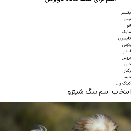
بکستر
بومر
لئو
مایک
تایسون
زئوس
استار
بروس
دنور
رگنار
دیمن
کینگ و…
انتخاب اسم سگ شیتزو