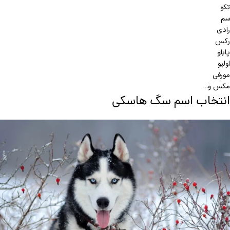
تکو
سم
رادی
رکس
پابلو
اولیو
مورفی
مکس و…
انتخاب اسم سگ هاسکی