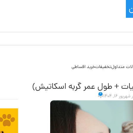
ات متداول
تخفیفات
خرید اقساطی
ات + طول عمر گربه اسکاتیش)
6
شهریور 16, 1404