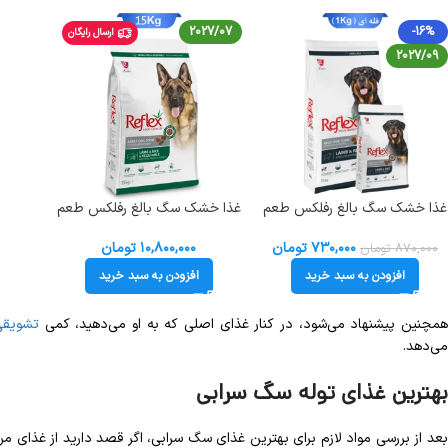
2027/07
-16%
ارسال رایگان
2027/09
غذا خشک سگ بالغ رفلکس طعم
غذا خشک سگ بالغ رفلکس طعم
بره و برنج وزن 1 کیلوگرم (زیپ
بره و سبزیجات وزن 15 کیلوگرم
کیپ فله) Reflex Dog Adult
Adult Lamb & Rice &
۷۳۰,۰۰۰
تومان
۱۰,۸۰۰,۰۰۰
تومان
۸۷۰,۰۰۰
تومان
Vegetable
افزودن به سبد خرید
افزودن به سبد خرید
مچنین پیشنهاد می‌شود، در کنار غذای اصلی که به او می‌دهید، کمی
تشویق
می‌دهد.
بهترین غذای توله سگ سرابی
بعد از بررسی مواد لازم برای بهترین غذای سگ سرابی، اگر قصد دارید از غذای 