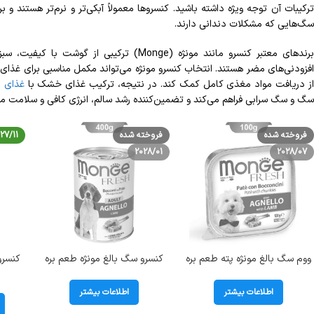
ترکیبات آن توجه ویژه داشته باشید. کنسروها معمولاً آبکی‌تر و نرم‌تر هستند و ب
سگ‌هایی که مشکلات دندانی دارند.
برندهای معتبر کنسرو مانند مونژه (Monge) ترکیب
افزودنی‌های مضر هستند. انتخاب کنسرو مونژه می‌تواند مکمل مناسبی برای غذای
ز دریافت مواد مغذی کامل کمک کند. در نتیجه، ترکیب غذای خشک با
غذای م
سگ و سگ سرابی فراهم می‌کند و تضمین‌کننده رشد سالم، انرژی کافی و سلامت مف
فروخته شده
فروخته شده
27/11
2028/01
2028/07
ووم سگ بالغ مونژه پته طعم بره
کنسرو سگ بالغ مونژه طعم بره
کنسرو
وزن 100 گرم Monge Fresh
وزن 400 گرم Monge Fresh
اطلاعات بیشتر
اطلاعات بیشتر