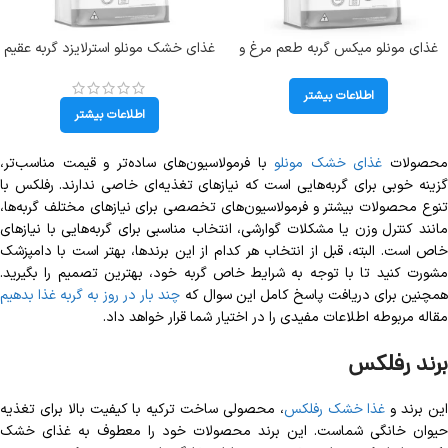
غذای مونلو میکس گربه طعم مرغ و
غذای خشک مونلو استرلایزد گربه عقیم
تن و سالمون وزن7 کیلوگرم (بسته
طعم ماهی سالمون و بوقلمون وزن 10
بندی اصلی)
کیلوگرم Monello Sterillised
اطلاعات بیشتر
اطلاعات بیشتر
حصولات
غذای خشک مونلو
با فرمولاسیون‌های ساده‌تر و قیمت مناسب‌تر،
گزینه خوبی برای گربه‌هایی است که نیازهای تغذیه‌ای خاصی ندارند. رفلکس با
تنوع محصولات بیشتر و فرمولاسیون‌های تخصصی برای نیازهای مختلف گربه‌ها،
مانند کنترل وزن یا مشکلات گوارشی، انتخاب مناسبی برای گربه‌هایی با نیازهای
خاص است. البته، قبل از انتخاب هر کدام از این برندها، بهتر است با دامپزشک
مشورت کنید تا با توجه به شرایط خاص گربه خود، بهترین تصمیم را بگیرید.
مچنین برای دریافت پاسخ کامل این سوال که
چند بار در روز به گربه غذا بدهیم
مقاله مربوطه اطلاعات مفیدی را در اختیار شما قرار خواهد داد.
برند رفلکس
ین برند و
غذا خشک رفلکس
، محصولی ساخت ترکیه با کیفیت بالا برای تغذیه
حیوان خانگی شماست. این برند محصولات خود را معطوف به غذای خشک