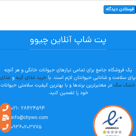
پت شاپ آنلاین چیوو
یک فروشگاه جامع برای تمامی نیازهای حیوانات خانگی و هر آنچه
برای سلامت و شادابی حیوانتان لازم است. با
خرید غذای گربه
و
غذای
خشک سگ
در معتبرترین برندها و با بهترین کیفیت سلامتی حیوانات
خود را تضمین کنید.
28424594 -021
info@chywo.com
09360203775