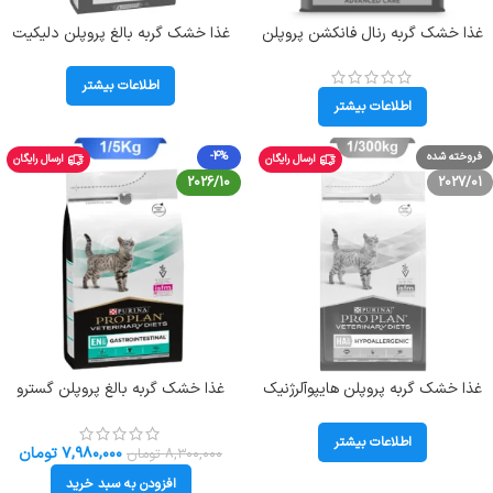
غذا خشک گربه رنال فانکشن پروپلن
غذا خشک گربه بالغ پروپلن دلیکیت
وزن 1 کیلوگرم ( زیپ کیپ فله )
دایجستشن طعم بوقلمون (زیپ کیپ
ProPlan Renal Cat
فله) ProPlan Delicate Digestion
اطلاعات بیشتر
اطلاعات بیشتر
فروخته شده
-4%
ارسال رایگان
ارسال رایگان
2026/10
2027/01
غذا خشک گربه پروپلن هایپوآلرژنیک
غذا خشک گربه بالغ پروپلن گسترو
(ضد حساسیت) وزن 1/3 کیلوگرم
طعم مرغ وزن 1.5 کیلوگرم ProPlan
EN Gastrointestinal
ProPlan Hypoallergenic Cat
اطلاعات بیشتر
۷,۹۸۰,۰۰۰
تومان
۸,۳۰۰,۰۰۰
تومان
افزودن به سبد خرید