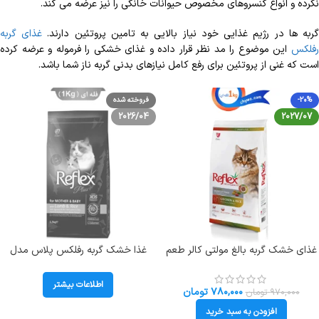
نکرده و انواع کنسروهای مخصوص حیوانات خانگی را نیز عرضه می کند.
ربه ها در رژیم غذایی خود نیاز بالایی به تامین پروتئین دارند.
غذای گربه
رفلکس
این موضوع را مد نظر قرار داده و غذای خشکی را فرموله و عرضه کرده
است که غنی از پروتئین برای رفع کامل نیازهای بدنی گربه ناز شما باشد.
-20%
فروخته شده
2026/04
2027/07
غذای خشک گربه بالغ مولتی کالر طعم
غذا خشک گربه رفلکس پلاس مدل
مرغ و برنج رفلکس (زیپ کیپ فله ای)
مادر اند بیبی طعم بره و برنج وزن 1
وزن 1 کیلوگرم Reflex Gourmet
کیلوگرم (زیپ کیپ فله) Reflex
اطلاعات بیشتر
Mother And Baby
۷۸۰,۰۰۰
تومان
۹۷۰,۰۰۰
تومان
افزودن به سبد خرید