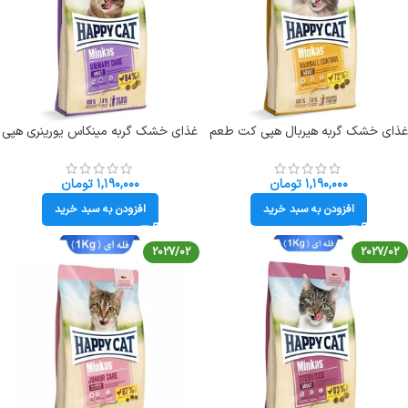
غذای خشک گربه هیربال هپی کت طعم
غذای خشک گربه مینکاس یورینری هپی
مرغ (فله ای) وزن 1 کیلوگرم Happycat
کت طعم مرغ وزن 1 کیلوگرم (فله ای)
Happycat Urinary
Hairball
۱,۱۹۰,۰۰۰
تومان
۱,۱۹۰,۰۰۰
تومان
افزودن به سبد خرید
افزودن به سبد خرید
2027/02
2027/02