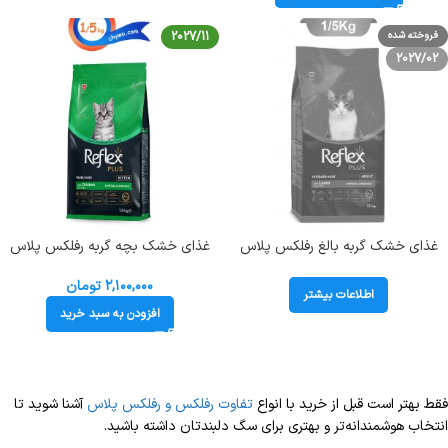
فروخته شده
2027/11
2027/02
غذای خشک گربه بالغ رفلکس پلاس
غذای خشک بچه گربه رفلکس پلاس
هایپوآلرژنیک طعم بره و برنج وزن 1.5
طعم مرغ مدل کیتن هایپوآلرژنیک وزن
کیلوگرم Lamb & rice Reflex
1/5 کیلوگرم Reflex Kitten
۲,۱۰۰,۰۰۰
تومان
اطلاعات بیشتر
Hypoallergenic Chicken
افزودن به سبد خرید
فقط بهتر است قبل از خرید با انواع
تفاوت رفلکس و رفلکس پلاس
آشنا شوید تا
انتخاب هوشمندانه‌تر و بهتری برای سگ دلبندتان داشته باشید.