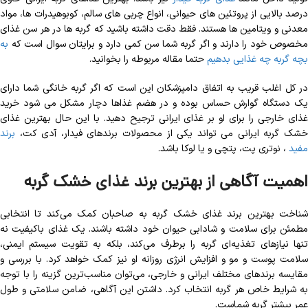
درصد بالایی از پروتئین های حیوانی، انواع چربی های سالم، کوبوهیدرات ها، مواد
معدنی و ویتامین ها هستند. فقط دقت داشته باشید که گربه ها در هر سن غذای
مخصوص خود را دارند و اگر گربه شما سن کمی دارد و برایتان سوال است که
به
بچه گربه چه غذایی بدهیم
حتما مقاله مربوطه را بخوانید.
در کل اغلب قریب به اتفاق دامپزشکان این است که اگر گربه خانگی شما دارای
یک دستگاه گوارش حساس بوده و در هضم غذاها دچار مشکل می شود خرید
غذای خارجی را برای او بر غذای ایرانی ترجیح دهید. با این حال بهترین غذای
خشک گربه ایرانی می تواند یکی از محصولات برندهای فیدار، آدی کت،
برند
مفید
، نوتری پت، پتچی و یا لوکا باشد.
اهمیت آگاهی از بهترین برند غذای خشک گربه
شناخت بهترین برند غذای خشک گربه به صاحبان کمک می‌کند تا انتخابی
مطمئن برای سلامت و شادابی حیوان خود داشته باشند. یک غذای باکیفیت نه
تنها نیازهای تغذیه‌ای گربه را برطرف می‌کند، بلکه به تقویت سیستم ایمنی،
سلامت پوست و مو و افزایش انرژی روزانه او نیز کمک خواهد کرد. با بررسی و
مقایسه برندهای مختلف ایرانی و خارجی، می‌توان مناسب‌ترین گزینه را با توجه
به شرایط خاص هر گربه انتخاب کرد. داشتن این آگاهی، ضامن سلامتی و طول
عمر بیشتر گربه شماست.