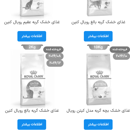
غذای خشک گربه بالغ رویال کنین
غذای خشک گربه عقیم رویال کنین
(فیت) طعم مرغ وزن 400گرم Royal
مدل استرلایزد طعم مرغ وزن 10
Canin Adult Cat Regular Fit
کیلوگرم Royal Canin Sterilised
اطلاعات بیشتر
اطلاعات بیشتر
فروخته شده
فروخته شده
2026/08
2026/10
2026/12
غذای خشک بچه گربه مدل کیتن رویال
غذای خشک گربه بالغ رویال کنین
کنین وزن 10 کیلوگرم Kitten Royal
حساس و بد غذا طعم مرغ وزن 2
Canin Kitten
کیلوگرم Royal Canin Savour
اطلاعات بیشتر
اطلاعات بیشتر
Exigent