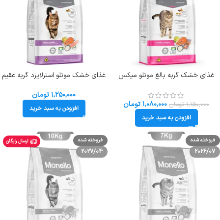
غذای خشک گربه بالغ مونلو میکس
غذای خشک مونلو استرلایزد گربه عقیم
طعم مرغ و تن و سالمون وزن 1
طعم سالمون و بوقلمون وزن 1 کیلوگرم
کیلوگرم (زیپ کیپ فله ای) Monello
(زیپ کیپ فله) Monello Sterilised
۱,۲۵۰,۰۰۰
تومان
Mix
۱,۰۸۰,۰۰۰
تومان
۱,۱۵۰,۰۰۰
تومان
افزودن به سبد خرید
افزودن به سبد خرید
فروخته شده
فروخته شده
ارسال رایگان
2027/04
2026/07