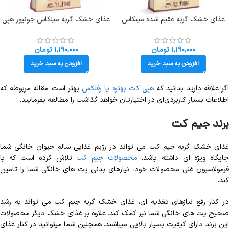
غذای خشک گربه عقیم شده مینکاس
غذای خشک گربه مینکاس جونیور هپی
استرلایزد هپی کت طعم مرغ وزن 1
کت طعم مرغ وزن 1 کیلوگرم (فله ای)
کیلوگرم (فله ای) Minkas Sterilised
Happycat Junior
۱,۱۹۰,۰۰۰
تومان
۱,۱۹۰,۰۰۰
تومان
افزودن به سبد خرید
افزودن به سبد خرید
گر علاقه دارید بدانید که
هپی کت بهتره یا رفلکس
بهتر است مقاله مربوطه که
اطلاعات بسیار کاربردی‌ای در اختیارتان خواهد گذاشت را مطالعه بفرمایید.
برند جیم کت
غذای خشک گربه جیم کت می تواند در رژیم غذایی سالم حیوان خانگی شما
ایگاه ویژه ای داشته باشد.
محصولات جیم کت
تلاش کرده است که با
فرمولاسیون غنی محصولات خود، نیازهای بدنی پت های خانگی شما را تامین
کند.
در کنار رفع نیازهای تغذیه ای، غذای خشک گربه جیم کت می تواند به رشد
صحیح پت های خانگی شما نیز کمک کند. علاوه بر غذای خشک دیگر محصولات
این برند دارای کیفیت بسیار بالایی میباشند. همچنین شما میتوانید در کنار غذای