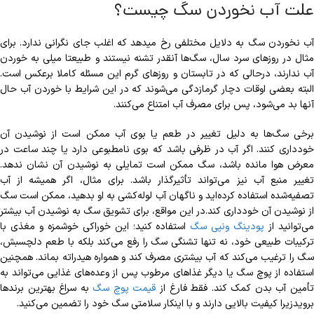
علت آب نخوردن سگ چیست؟
آب نخوردن سگ به دلایل مختلفی رخ می‎دهد که اغلب جای نگرانی ندارد. برای
مثال در روزهای سرد سال، سگ‎‌‌ها آنقدر تشنه نیستند و طبیعتا میلی به خوردن
آب ندارند، درحالی که در تابستان و روزهای گرم این مسئله کاملا برعکس است.
البته بعضی اوقات دچار گرمازدگی می‌شوند که در این شرایط با خوردن آب حال
آن‏ها بد می‎‌‌شود، پس برای مصرف آب امتناع می‏‌کنند.
برخی سگ‌ها به دلیل تغییر در طعم یا بوی آب ممکن است از نوشیدن آن
خودداری کنند. اگر آب در ظرفی باشد که بوی نامطبوعی دارد یا چند ساعت در
معرض هوا مانده باشد، سگ ممکن است تمایلی به نوشیدن آن نشان ندهد.
تغییر منبع آب نیز می‌تواند تأثیرگذار باشد. برای مثال، اگر همیشه از آب
تصفیه‌شده استفاده کرده‌اید و ناگهان آب لوله‌کشی به او بدهید، ممکن است سگ
از نوشیدن آن خودداری کند.در این مواقع، برای تشویق سگ به نوشیدن آب بیشتر
ی‌توانید از
پودینگ ونپی سگ
استفاده کنید؛ این خوراکی خوشمزه و مغذی با
ترکیبات طبیعی خود، نه تنها تشنگی سگ را رفع می‌کند بلکه با طعم دلچسبش،
سگ را ترغیب می‌کند که آب بیشتری مصرف کند و همواره هیدراته بماند. همچنین
استفاده از پوچ سگ یا دیگر غذاهای مرطوب پس از وعده‌های غذایی می‌تواند به
أمین آب بدن کمک کند. فقط فارغ از
قیمت پوچ سگ
به سراغ بهترین برندها
برویدزیرا کیفیت بالایی دارند و با اینکار سلامتی سگ خود را تضمین می‌کنید.