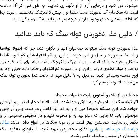
می‎شود، دور کنید و درجایی آرام از او نگهداری نمایید. به طور کلی اگر 24 ساعت
است که سگ‌تان آب نخورده است حتما او را پیش دامپزشک متخصص ببرید چرا
که قطعا مشکلی جدی وجود دارد و هرچه سریع‎تر باید به آن رسیدگی شود.
7 دلیل غذا نخوردن توله سگ که باید بدانید
غذا نخوردن توله سگ می‏تواند صاحبان آن‎ها را نگران کند، چرا که اصولا توله‌‏ها
زیاد غذا می‎خورند و میل زیادی دارند. از این رو اگر اشتهایشان کم شود، قطعا
مشکلی وجود دارد که البته می‌‎تواند بزرگ یا کوچک باشد. توله برای رشد خود نیاز
به غذا و مواد مغذی دارد، از این رو در صورت کم اشتهایی حتما باید خیلی زود به
این مسئله رسیدگی کنید. در ذیل به 7 دلیل مهم که باعث غذا نخوردن توله سگ
می‌‎شوند، اشاره خواهیم کرد:
جدا شدن از مادر و استرس بابت تغییرات محیط
اگر توله سگ از مادر خود به تازگی جدا شده باشد، قطعا دچار استرس و ناراحتی
خواهد شد. این مسئله طبیعتا میل او را به غذا نیز کاهش می‌دهد. پس در چنین
موقعیتی باید تا جایی که می‎توانید به او محبت کنید و در محیطی صمیمی از او
نگهداری نمایید. همچنین بهتر است برای توله سگ‌ها در انواع نژاد، مانند
غذای
وله سگ دو ماهه پامرانین
غذای مخصوص تهیه کنید تا نیازهای تغذیه سگ
دلبندتان در سنسن مختلف تامین شود.