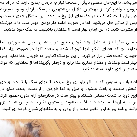
می‎‌باشد. با این‌حال بعضی دیگر از علت‌‎ها نیاز به درمان جدی دارند که در ادامه
بررسی خواهیم کرد. از مهم‏ترین دلایل بی‌اشتهایی در سگ باردار، وجود تغییرات
هورمونی است که اغلب در هفته‌‏های اول رخ می‏‌دهد. این مشکل جدی نیست و
پس از مدتی حل می‌شود، اما در صورت ادامه دار بودن، بهتر است با دامپزشک
او مشورت کنید. در این زمان بهتر است از غذاهای باکیفیت به سگ خود بدهید.
بعضی سگ‏ها نیز به دلیل رشد کردن جنین در بدنشان، میلی به خوردن غذا
ندارند. چراکه فضای شکم آن‎ها کوچک شده و معده آن‏ها در صورت زیاد غذا
خوردن، تحت فشار قرار می‏‌گیرد، از این رو سگ تمایلی به خوردن غذا ندارد. پس
بهتر است وعده‌‎ها و مقدار کمتری غذا برای او درنظر بگیرید؛ اما از غذاهایی که مواد
مغذی زیادی دارند استفاده کنید.
اضطراب و استرس که در اثر بارداری رخ می‎دهد اشتهای سگ را تا حد زیادی
کاهش می‏دهد و باعث می‎شود او میل به غذا خوردن را از دست بدهد. سگ‏ها در
این دوره به شدت حساس هستند و بهتر است در مکان‌‎های آرام بدون حضور افراد
غریبه به آن‎‌ها غذا بدهید تا اذیت نشوند و استرس نگیرند. همچنین شاید لازم
باشد برنامه روزانه او را تغییر دهید و از بردن او به مکان‏های شلوغ خودداری کنید.