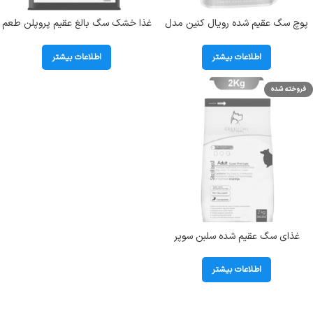
پوچ سگ عقیم شده رویال کنین مدل
غذا خشک سگ بالغ عقیم پروپلن طعم
استرلایزد وزن 85 گرم
مرغ (زیپ کیپ فله) Proplan
Sterilised All Size
اطلاعات بیشتر
اطلاعات بیشتر
فروخته شده
غذای سگ عقیم شده سلبن سوپر
پرمیوم وزن 2 کیلوگرم
اطلاعات بیشتر