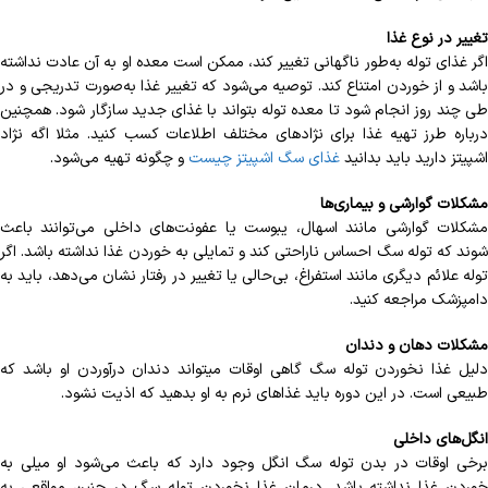
تغییر در نوع غذا
اگر غذای توله به‌طور ناگهانی تغییر کند، ممکن است معده او به آن عادت نداشته
باشد و از خوردن امتناع کند. توصیه می‌شود که تغییر غذا به‌صورت تدریجی و در
طی چند روز انجام شود تا معده توله بتواند با غذای جدید سازگار شود. همچنین
درباره طرز تهیه غذا برای نژادهای مختلف اطلاعات کسب کنید. مثلا اگه نژاد
اشپیتز دارید باید بدانید
غذای سگ اشپیتز چیست
و چگونه تهیه می‌شود.
مشکلات گوارشی و بیماری‌ها
مشکلات گوارشی مانند اسهال، یبوست یا عفونت‌های داخلی می‌توانند باعث
شوند که توله سگ احساس ناراحتی کند و تمایلی به خوردن غذا نداشته باشد. اگر
توله علائم دیگری مانند استفراغ، بی‌حالی یا تغییر در رفتار نشان می‌دهد، باید به
دامپزشک مراجعه کنید.
مشکلات دهان و دندان
دلیل غذا نخوردن توله سگ گاهی اوقات می‎تواند دندان درآوردن او باشد که
طبیعی است. در این دوره باید غذاهای نرم به او بدهید که اذیت نشود.
انگل‌های داخلی
برخی اوقات در بدن توله سگ انگل وجود دارد که باعث می‌‎شود او میلی به
خوردن غذا نداشته باشد. درمان غذا نخوردن توله سگ در چنین مواقعی به