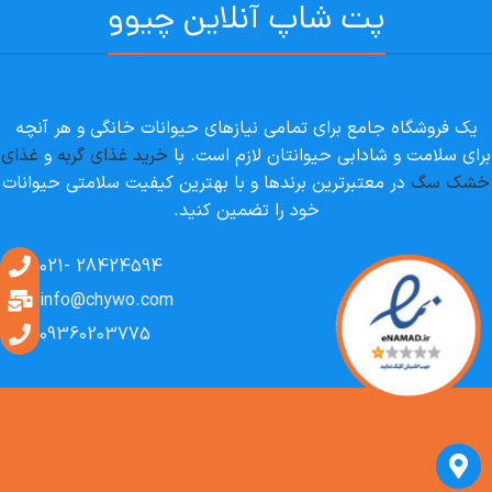
پت شاپ آنلاین چیوو
یک فروشگاه جامع برای تمامی نیازهای حیوانات خانگی و هر آنچه
برای سلامت و شادابی حیوانتان لازم است. با
خرید غذای گربه
و
غذای
خشک سگ
در معتبرترین برندها و با بهترین کیفیت سلامتی حیوانات
خود را تضمین کنید.
28424594 -021
info@chywo.com
09360203775