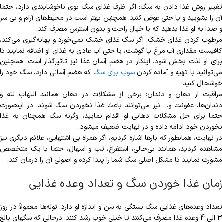
تغییر روش‌ غذا دادن به سگ: اگر ظرف غذای سگ بوی ناخوشایندی دارد، حتما
آن را بشویید و یا حتی عوض کنید. همچنین بهتر است در محیط‏‌های آرام و بی سر
و صدا به او غذا بدهید که با خیال راحت و بدون استرس مصرف کند.
مرطوب کردن غذای خشک: اگر سگ غذای خشک نمی‌‎خورد و بهانه‎‌‌گیری می‏‌کند،
کافیست مقداری آب مرغ یا گوشت، یا حتی آب عادی به غذای او اضافه نمایید تا
برای او لذت بخش شود. این‎کار در هضم آسان غذا نیز تاثیرگذار است. همچنین
ی‌توانید با تهیه و آماده کردن
سوپ برای سگ
که هضم آسانی دارد، سگ خود را
خوشحال کنید.
مراقبت از دهان و دندان: برخی از مشکلات در دهان همانند التهاب لثه و
دندان‌ها، عفونت و… نیز می‎‌‌توانند باعث غذا نخوردن سگ شوند. در اینصورت
حتما برای حل مشکلات دهانی او اقدام نمایید، وگرنه سگ همچنان به غذا
نخوردن خود ادامه داده و در نهایت ضعیف می‎شود.
در نهایت، همانطور که بارها اشاره کردیم، اگر همراه بی اشتهایی، علائم دیگری نیز
مشاهده کردید، همانند بی‌حالی، استفراغ، تب و اسهال، حتما با یک متخصص
مشورت نمایید تا مشکل اصلی سگ شما را پیدا کرده و اصولی آن را درمان کند.
زمان غذا خوردن سگ و تعداد وعده غذایی
تعداد وعده‌های غذایی سگ بستگی به سن و اندازه او دارد. توله‌ها معمولاً در روز
3 الی 4 وعده غذا مصرف می‎‌‌کنند تا خیلی خوب رشد کنند. درحالی که سگ‎های بالغ