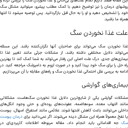
این مقاله قصد داریم تمام علت‌‎های بی‌حالی و غذا نخوردن سگ را بررسی کرده و
روش‎های درمان را نیز توضیح دهیم. با کمک مطلب پیش‏رو، می‎توانید مشکل سگ
خود را تشخیص دهید و او را به حال قبل بازگردانید. پس توصیه می‎شود تا انتها
همراه ما باشید.
علت غذا نخوردن سگ
غذا نخوردن سگ می‌تواند برای صاحبان آنها نگران‌کننده باشد. این مسئله
می‌تواند دلایل مختلفی داشته باشد، از مشکلات جزئی مانند تغییر غذا تا
بیماری‌های جدی. درک علت اصلی این رفتار می‌تواند به شما کمک کند تا بهترین
راه حل را برای سگ خود پیدا کنید و در صورت لزوم به دامپزشک مراجعه کنید. در
ادامه به بررسی علل احتمالی غذا نخوردن سگ و راه‌های مقابله با آن می‌پردازیم.
بیماری‌های گوارشی
مشکلات گوارشی یکی از شایع‌ترین دلایل غذا نخوردن سگ‌هاست. مشکلاتی
مانند التهاب معده، سوءهاضمه، عفونت‌های روده‌ای و حتی وجود انگل‌های
داخلی می‌توانند باعث کاهش اشتها شوند. علائمی مانند استفراغ، اسهال، یبوست
ا نفخ معمولاً همراه این مشکل دیده می‌شوند. اگر نمی‌دانید برای
درمان یبوست
سگ
جه اقداماتی باید انجام داد، مقاله مربوطه اطلاعات کاربردی‌ای در