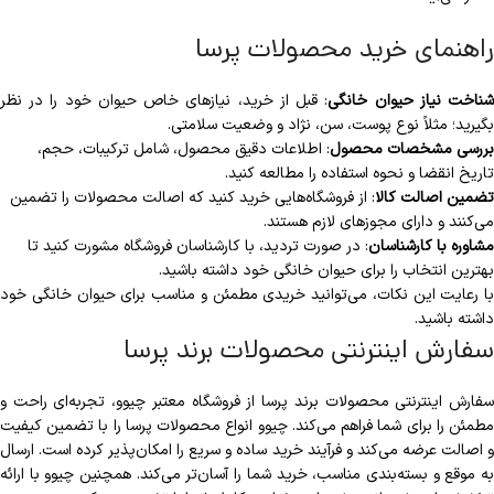
راهنمای خرید محصولات پرسا
بل
ناخت نیاز حیوان خانگی
:
قبل از خرید، نیازهای خاص حیوان خود را در نظر
ز
بگیرید؛ مثلاً نوع پوست، سن، نژاد و وضعیت سلامتی.
رید
بررسی مشخصات محصول
:
اطلاعات دقیق محصول، شامل ترکیبات، حجم،
حصولات
تاریخ انقضا و نحوه استفاده را مطالعه کنید.
رسا،
تضمین اصالت کالا
:
از فروشگاه‌هایی خرید کنید که اصالت محصولات را تضمین
تماً
می‌کنند و دارای مجوزهای لازم هستند.
یازها
مشاوره با کارشناسان
:
در صورت تردید، با کارشناسان فروشگاه مشورت کنید تا
بهترین انتخاب را برای حیوان خانگی خود داشته باشید.
رایط
با رعایت این نکات، می‌توانید خریدی مطمئن و مناسب برای حیوان خانگی خود
اص
داشته باشید.
یوان
سفارش اینترنتی محصولات برند پرسا
انگی‌تان
ا
سفارش اینترنتی محصولات برند پرسا از فروشگاه معتبر چیوو، تجربه‌ای راحت و
شناسید
مطمئن را برای شما فراهم می‌کند. چیوو انواع محصولات پرسا را با تضمین کیفیت
ا
و اصالت عرضه می‌کند و فرآیند خرید ساده و سریع را امکان‌پذیر کرده است. ارسال
حصول
به موقع و بسته‌بندی مناسب، خرید شما را آسان‌تر می‌کند. همچنین چیوو با ارائه
ناسب