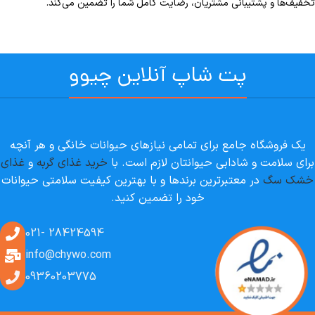
تخفیف‌ها و پشتیبانی مشتریان، رضایت کامل شما را تضمین می‌کند.
ا
نتخاب
نید.
ر
پت شاپ آنلاین چیوو
دامه
کات
هم
بل
ز
یک فروشگاه جامع برای تمامی نیازهای حیوانات خانگی و هر آنچه
رید
برای سلامت و شادابی حیوانتان لازم است. با
خرید غذای گربه
و
غذای
حصولات
خشک سگ
در معتبرترین برندها و با بهترین کیفیت سلامتی حیوانات
رسا
ا
خود را تضمین کنید.
کر
رده‌ایم:
28424594 -021
info@chywo.com
09360203775