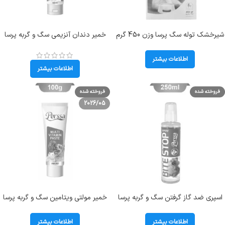
شیرخشک توله سگ پرسا وزن 450 گرم
خمیر دندان آنزیمی سگ و گربه پرسا
Perssa Puppy Milk Replacer
وزن 100 گرم Perssa Enzymatic
Tooth Paste
اطلاعات بیشتر
اطلاعات بیشتر
فروخته شده
فروخته شده
2026/05
اسپری ضد گاز گرفتن سگ و گربه پرسا
خمیر مولتی ویتامین سگ و گربه پرسا
حجم 250 میلی لیتر Perssa Bite
وزن 100 گرم Perssa Multi Vitamin
Paste
Stop Spray
اطلاعات بیشتر
اطلاعات بیشتر