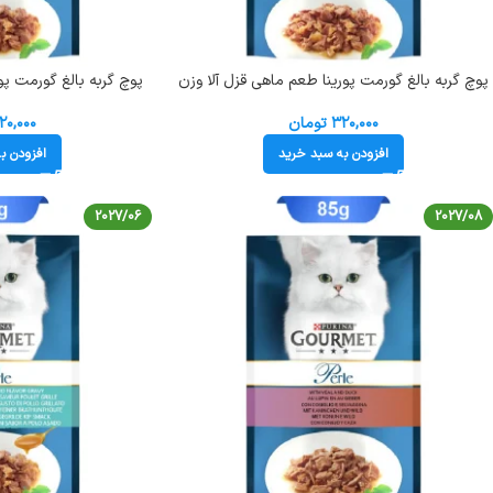
پوچ گربه بالغ گورمت پورینا طعم ماهی قزل آلا وزن
پوچ گربه بالغ گورمت پ
85 گرم کد 103227 Gourmet Pouch
ch
۳۲۰,۰۰۰
تومان
۲۰,۰۰۰
افزودن به سبد خرید
افزودن ب
2027/06
2027/08