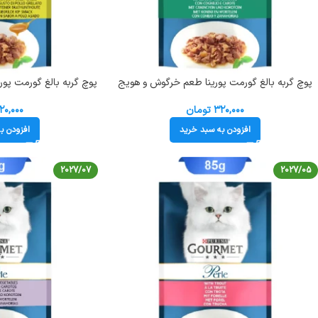
پوچ گربه بالغ گورمت پورینا طعم خرگوش و هویج
پوچ گربه بالغ گورمت پو
وزن 85 گرم کد 103230 Gourmet Pouch
وزن 85 گرم کد 103235 Gourmet Pouch
۳۲۰,۰۰۰
تومان
۲۰,۰۰۰
افزودن به سبد خرید
افزودن ب
2027/07
2027/05