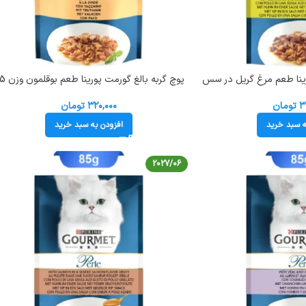
رینا طعم مرغ گریل در سس
پوچ گربه بالغ گورمت 
گرم کد 103226 Gourmet Pouch
۳
تومان
۳۲۰,۰۰۰
تومان
ه سبد خرید
افزودن به سبد خرید
2027/06