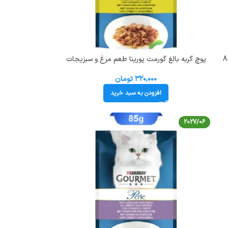
پورینا طعم بوقلمون وزن 85
پوچ گربه بالغ گورمت پورینا طعم مرغ و سبزیجات
وزن 85 گرم کد 103228 Gourmet Pouch
۳۲۰,۰۰۰
تومان
افزودن به سبد خرید
2027/06