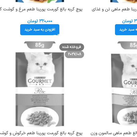
رینا طعم ماهی تن و غذای
پوچ گربه بالغ گورمت پورینا طعم مرغ و گوشت گا
دریایی در سس وزن 85 گرم کد 103240 Gourmet
وزن 85 گرم کد 103233 Gourmet Pouch
Pou
۳
تومان
۳۲۰,۰۰۰
تومان
ه سبد خرید
افزودن به سبد خرید
فروخته شده
2027/08
بالغ طعم ماهی سالمون وزن
پوچ گربه بالغ گورمت پورینا طعم خرگوش و گوش