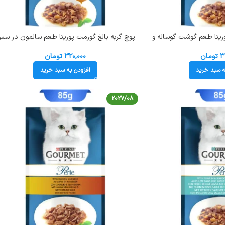
ورینا طعم گوشت گوساله و
پوچ گربه بالغ گورمت پورینا طعم سالمون در س
سبزیجات وزن 85 گرم کد 103238 Gourmet
گوشت گریل وزن 85 گرم کد 103237 met
Pouch
Pou
۳
تومان
۳۲۰,۰۰۰
تومان
ه سبد خرید
افزودن به سبد خرید
2027/08