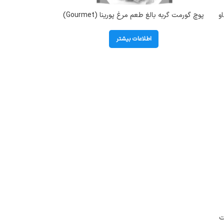
و
پوچ گورمت گربه بالغ طعم مرغ پورینا (Gourmet)
وزن 85 گرم کد 103049
اطلاعات بیشتر
ت