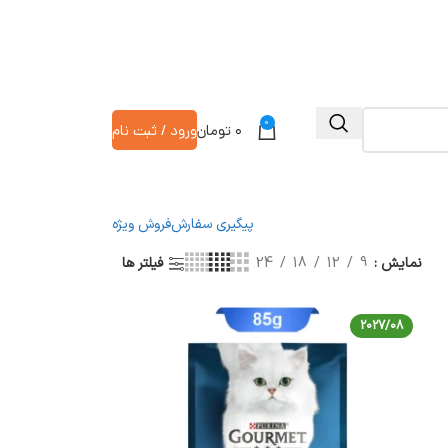
0
۰
تومان
ورود / ثبت نام
پیگیری سفارش
فروش ویژه
نمایش
9
12
18
24
فیلتر ها
2027/08