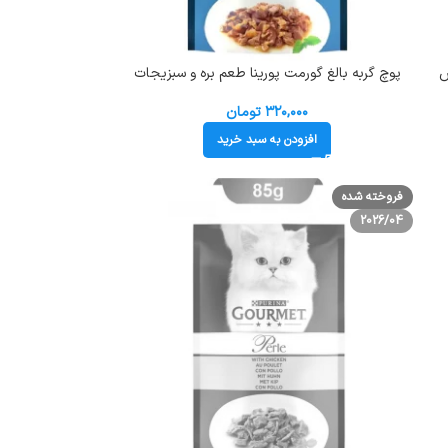
س
پوچ گربه بالغ گورمت پورینا طعم بره و سبزیجات
Gour
وزن 85 گرم کد 103229 Gourmet Pouch
۳۲۰,۰۰۰
تومان
افزودن به سبد خرید
فروخته شده
2026/04