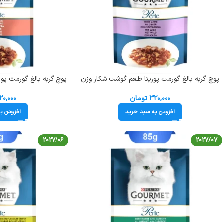
پوچ گربه بالغ گورمت پورینا طعم گوشت شکار وزن
85 گرم کد 103232 Gourmet Pouch
کد 103225 Gourmet Pouch
۳۲۰,۰۰۰
تومان
۲۰,۰۰۰
افزودن به سبد خرید
افزودن ب
2027/06
2027/07