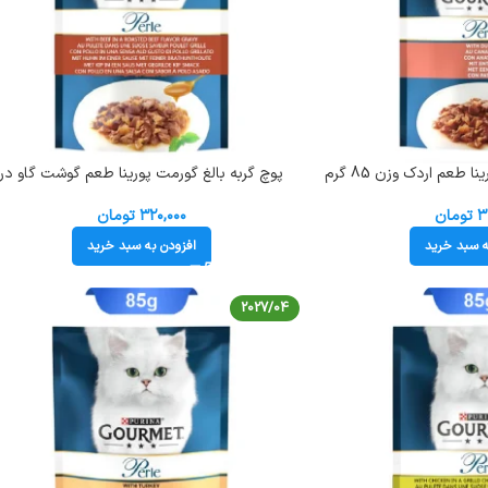
پوچ گربه بالغ گورمت پورینا طعم اردک وزن 85 گرم
پوچ گربه بالغ گورمت پورینا طعم گوشت گاو در
سس وزن 85 گرم کد 103236 Gourmet Pouch
۳
تومان
۳۲۰,۰۰۰
تومان
ه سبد خرید
افزودن به سبد خرید
2027/04