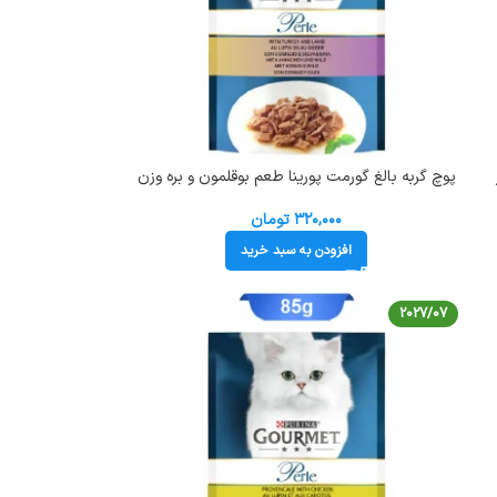
پوچ گربه بالغ گورمت پورینا طعم بوقلمون و بره وزن
85 گرم کد 103231 Gourmet Pouch
۳۲۰,۰۰۰
تومان
افزودن به سبد خرید
2027/07