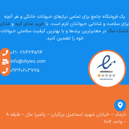
یک فروشگاه جامع برای تمامی نیازهای حیوانات خانگی و هر آنچه
برای سلامت و شادابی حیوانتان لازم است. با
خرید غذای گربه
و
غذای
خشک سگ
در معتبرترین برندها و با بهترین کیفیت سلامتی حیوانات
خود را تضمین کنید.
28424594 -021
info@chywo.com
09360203775
نارمک – خیابان شهید اسماعیل بزرگیان – پالمیرا مال – طبقه ۸
– واحد ۸۰۷