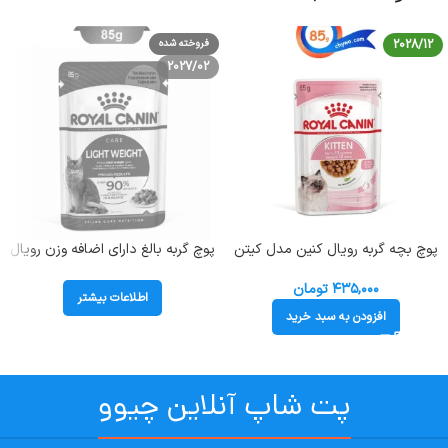
2028/12
فروخته شده
2027/02
پوچ بچه گربه رویال کنین مدل کیتن
پوچ گربه بالغ دارای اضافه وزن رویال
طعم مرغ وزن 85 گرم Royal Canin
کنین (Light Weight) وزن 85 گرم
Kitten
۴۳۵,۰۰۰
تومان
اطلاعات بیشتر
افزودن به سبد خرید
پت شاپ آنلاین چیوو