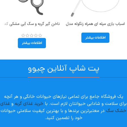
اسباب بازی میله ای همراه زنگوله مدل
ناخن گیر گربه و سگ آبی مشکی کد
کاتر رزپت کد 106340
106003
اطلاعات بیشتر
اطلاعات بیشتر
پت شاپ آنلاین چیوو
یک فروشگاه جامع برای تمامی نیازهای حیوانات خانگی و هر آنچه
برای سلامت و شادابی حیوانتان لازم است. با
خرید غذای گربه
و
غذای
خشک سگ
در معتبرترین برندها و با بهترین کیفیت سلامتی حیوانات
خود را تضمین کنید.