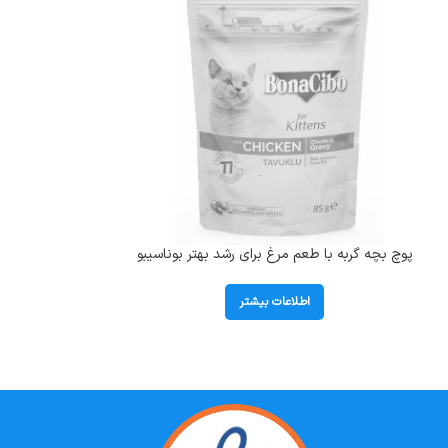
پوچ بچه گربه با طعم مرغ برای رشد بهتر بوناسیبو
پوچ گربه بالغ عقیم
(Kitten) وزن 85 گرم
(Sterilised) وزن 85 گرم
اطلاعات بیشتر
ا