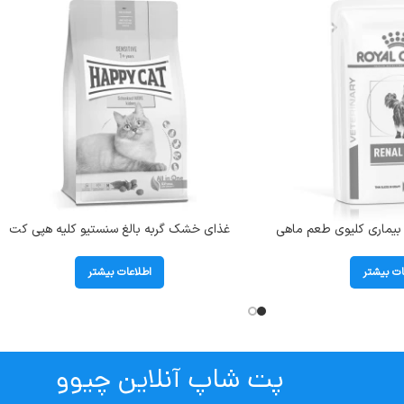
ه بیماری کلیوی طعم ماهی
غذای خشک گربه بالغ سنستیو کلیه هپی کت
مدل رنال رویال کنین وزن 85 گرم Renal With
(Sensitive Kidney) وزن 1/3 کیلوگرم
Fis
ات بیشتر
اطلاعات بیشتر
پت شاپ آنلاین چیوو