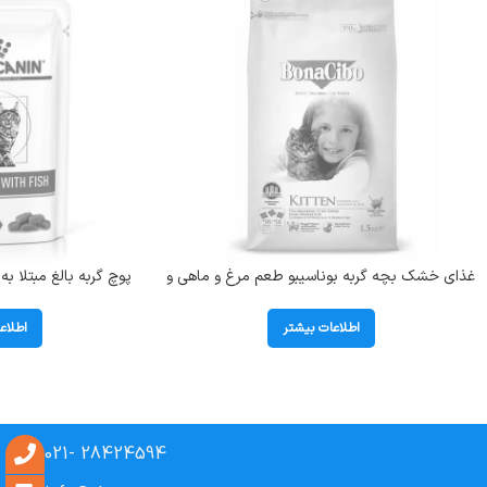
غذای خشک بچه گربه بوناسیبو طعم مرغ و ماهی و
پوچ گربه بالغ مبتلا ب
برنج (Kitten) وزن 1.5 کیلوگرم
h
اطلاعات بیشتر
اطلاع
28424594 -021