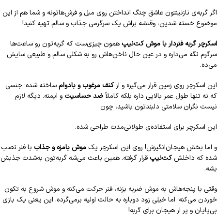
اگر گربه‌ی نازنینتون عاشق چنگ انداختن روی مبل و فرش‌هاتونه و شما هم از این
موضوع خسته شدین، وقتشه براش یک سرگرمی جذاب و سالم تهیه کنید!
اسکرچر گربه فنردار با موش کت‌نیپ
همون چیزی‌ست که گربه‌تون رو ساعت‌ها
سرگرم نگه می‌داره و در عین حال ناخن‌هاش رو به شکلی سالم و طبیعی سایش
می‌ده.
این اسکرچر روی زمین قرار می‌گیره و از
کنف مرغوب و بادوام
ساخته شده؛ جنسی
که نه تنها طول عمر بالایی داره بلکه کاملاً
ضد حساسیت
و ایمنه. دیگه لازم
نیست نگران سلامتی دلبندتون باشید، چون
این اسکرچر برای استفاده‌ی طولانی‌مدت طراحی شده.
و اما بخش هیجان‌انگیزش! روی این اسکرچر یک
موش بامزه و جذاب
با فنر نصب
شده که داخلش
کت‌نیپ
قرار گرفته. همین باعث می‌شه گربه‌تون به‌شدت جذبش
بشه.
وقتی با پنجه‌هاش به موش ضربه بزنه، فنر حرکت می‌کنه و موش شروع به تکون
خوردن می‌کنه؛ اما خیلی زود دوباره به حالت اولیه برمی‌گرده. این یعنی یک بازی
بی‌پایان و پر از هیجان برای گربه!