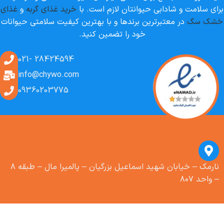
برای سلامت و شادابی حیوانتان لازم است. با
خرید غذای گربه
و
غذای
خشک سگ
در معتبرترین برندها و با بهترین کیفیت سلامتی حیوانات
خود را تضمین کنید.
28424594 -021
info@chywo.com
09360203775
اسکرچر
نارمک – خیابان شهید اسماعیل بزرگیان – پالمیرا مال – طبقه ۸
گربه
– واحد ۸۰۷
زمینی
نیناپت
دارای
اسباب
بازی