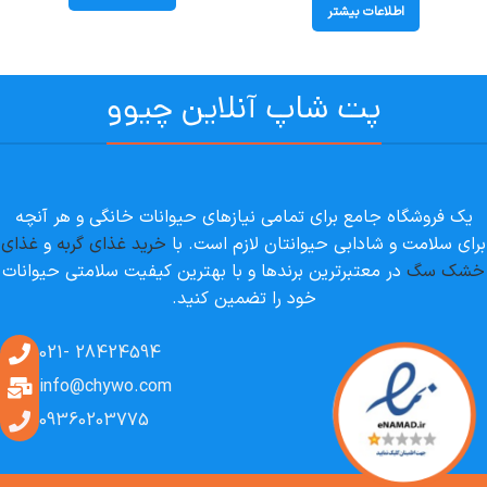
اطلاعات بیشتر
پت شاپ آنلاین چیوو
یک فروشگاه جامع برای تمامی نیازهای حیوانات خانگی و هر آنچه
برای سلامت و شادابی حیوانتان لازم است. با
خرید غذای گربه
و
غذای
خشک سگ
در معتبرترین برندها و با بهترین کیفیت سلامتی حیوانات
خود را تضمین کنید.
28424594 -021
info@chywo.com
09360203775