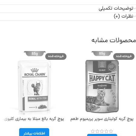
توضیحات تکمیلی
نظرات (0)
محصولات مشابه
فروخته شده
فروخته شده
پوچ گربه کولیناری سوپر پریمیوم طعم
پوچ گربه بالغ مبتلا به بیماری کلیوی
گوشت گاو هپی کت (Bavarian
طعم ماهی مدل رنال رویال کنین وزن
Beef) وزن 85 گرم
85 گرم Renal With Fish
اطلاعات بیشتر