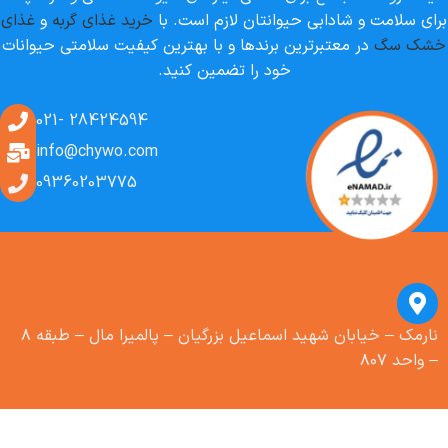
برای سلامت و شادابی حیوانتان لازم است. با
خرید غذای گربه
و
غذای
خشک سگ
در معتبرترین برندها و با بهترین کیفیت سلامتی حیوانات
خود را تضمین کنید.
28424594 -021
info@chywo.com
09360203775
نارمک – خیابان شهید اسماعیل بزرگیان – پالمیرا مال – طبقه ۸
– واحد ۸۰۷
بستنی
گربه
فنبی
طعم
ماهی تن