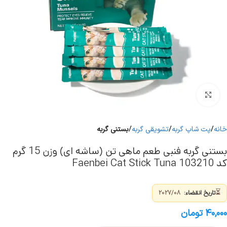
برای بزرگنمایی کلیک کنید
خانه
پت شاپ گربه
تشویقی گربه
بستنی گربه
بستنی گربه فنبی طعم ماهی تن (ساشه ای) وزن 15 گرم
کد 103210 Faenbei Cat Stick Tuna
⏳
تاریخ انقضاء:
2027/08
۴۰,۰۰۰
تومان