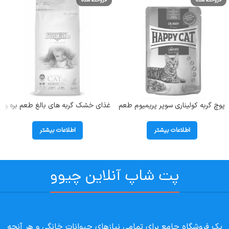
فروخته شده
فروخته شده
پوچ گربه کولیناری سوپر پریمیوم طعم
غذای خشک گربه های بالغ طعم بره و
اردک هپی کت (Culinary Duck) وزن
برنج بوناسیبو (Adult) وزن 2 کیلوگرم
85 گرم
اطلاعات بیشتر
اطلاعات بیشتر
پت شاپ آنلاین چیوو
یک فروشگاه جامع برای تمامی نیازهای حیوانات خانگی و هر آنچه