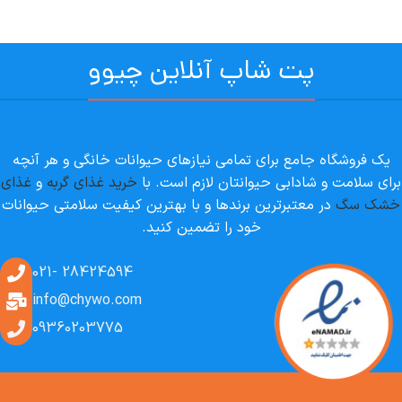
پت شاپ آنلاین چیوو
یک فروشگاه جامع برای تمامی نیازهای حیوانات خانگی و هر آنچه
برای سلامت و شادابی حیوانتان لازم است. با
خرید غذای گربه
و
غذای
خشک سگ
در معتبرترین برندها و با بهترین کیفیت سلامتی حیوانات
خود را تضمین کنید.
28424594 -021
info@chywo.com
09360203775