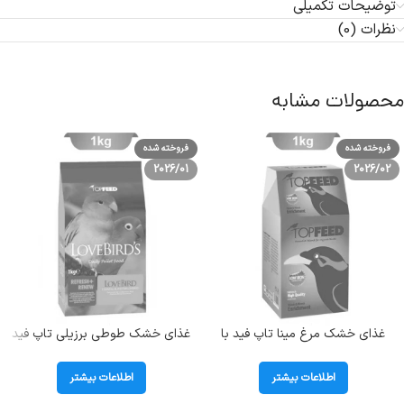
توضیحات تکمیلی
نظرات (0)
محصولات مشابه
فروخته شده
فروخته شده
2026/01
2026/02
غذای خشک مرغ مینا تاپ فید با
غذای خشک طوطی برزیلی تاپ فید
حشره مدل Meal Worm وزن 1
مدل TopFeed LoveBirds وزن 1
کیلوگرم
کیلوگرم
اطلاعات بیشتر
اطلاعات بیشتر