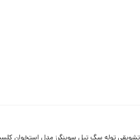
تشویقی توله سگ تیل سوینگرز مدل استخوان کلسیمی