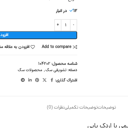
12 در انبار
افزود
Add to compare
افزودن به علاقه م
شناسه محصول:
104202
دسته:
تشویقی سگ
,
محصولات سگ
اشتراک گذاری:
توضیحات
توضیحات تکمیلی
نظرات (0)
 با اردک پاپی