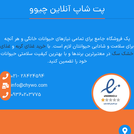
پت شاپ آنلاین چیوو
یک فروشگاه جامع برای تمامی نیازهای حیوانات خانگی و هر آنچه
برای سلامت و شادابی حیوانتان لازم است. با
خرید غذای گربه
و
غذای
خشک سگ
در معتبرترین برندها و با بهترین کیفیت سلامتی حیوانات
خود را تضمین کنید.
28424594 -021
info@chywo.com
09360203775