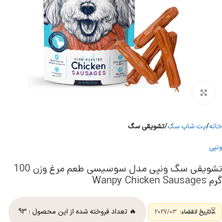
برای بزرگنمایی کلیک کنید
خانه
پت شاپ سگ
تشویقی سگ
ونپی
تشویقی سگ ونپی مدل سوسیسی طعم مرغ وزن 100
گرم Wanpy Chicken Sausages
⏳
🔥 تعداد فروخته شده از این محصول :
93
تاریخ انقضاء:
2027/03