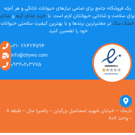
یک فروشگاه جامع برای تمامی نیازهای حیوانات خانگی و هر آنچه
برای سلامت و شادابی حیوانتان لازم است. با
خرید غذای گربه
و
غذای
خشک سگ
در معتبرترین برندها و با بهترین کیفیت سلامتی حیوانات
خود را تضمین کنید.
28424594 -021
info@chywo.com
09360203775
نارمک – خیابان شهید اسماعیل بزرگیان – پالمیرا مال – طبقه ۸
– واحد ۸۰۷