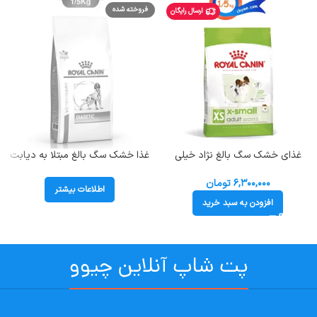
فروخته شده
ارسال رایگان
غذای خشک سگ بالغ نژاد خیلی
غذا خشک سگ بالغ مبتلا به دیابت
کوچک رویال کنین وزن 1/5 کیلوگرم
رویال کنین (Diabetic) وزن 1.5
(تا وزن 4 کیلوگرم) Royal Canin X-
کیلوگرم
۶,۳۰۰,۰۰۰
تومان
اطلاعات بیشتر
Small Adult
افزودن به سبد خرید
پت شاپ آنلاین چیوو