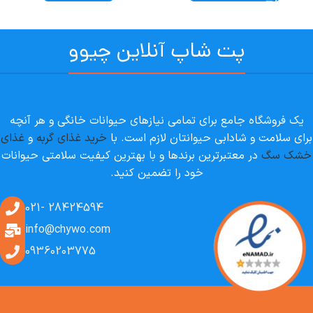
پت شاپ آنلاین چیوو
یک فروشگاه جامع برای تمامی نیازهای حیوانات خانگی و هر آنچه
برای سلامت و شادابی حیوانتان لازم است. با
خرید غذای گربه
و
غذای
خشک سگ
در معتبرترین برندها و با بهترین کیفیت سلامتی حیوانات
خود را تضمین کنید.
28424594 -021
info@chywo.com
09360203775