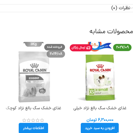
نظرات (0)
محصولات مشابه
2027/09
فروخته شده
ارسال رایگان
2026/08
غذای خشک سگ بالغ نژاد خیلی
غذای خشک سگ بالغ نژاد کوچک
کوچک رویال کنین وزن 1/5 کیلوگرم
رویال کنین حساس طعم مرغ مدل
(تا وزن 4 کیلوگرم) Royal Canin X-
مینی اگزیجنت وزن 3 کیلوگرم Mini
۶,۳۰۰,۰۰۰
تومان
Exigent
Small Adult
افزودن به سبد خرید
اطلاعات بیشتر