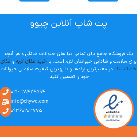
پت شاپ آنلاین چیوو
یک فروشگاه جامع برای تمامی نیازهای حیوانات خانگی و هر آنچه
برای سلامت و شادابی حیوانتان لازم است. با
خرید غذای گربه
و
غذای
خشک سگ
در معتبرترین برندها و با بهترین کیفیت سلامتی حیوانات
خود را تضمین کنید.
28424594 -021
info@chywo.com
09360203775