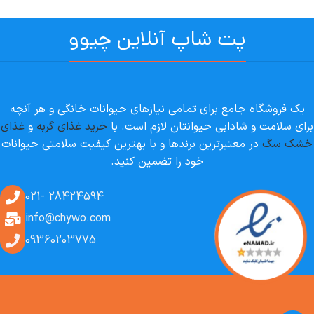
پت شاپ آنلاین چیوو
یک فروشگاه جامع برای تمامی نیازهای حیوانات خانگی و هر آنچه
برای سلامت و شادابی حیوانتان لازم است. با
خرید غذای گربه
و
غذای
خشک سگ
در معتبرترین برندها و با بهترین کیفیت سلامتی حیوانات
خود را تضمین کنید.
28424594 -021
info@chywo.com
09360203775