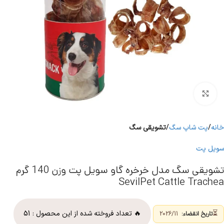
برای بزرگنمایی کلیک کنید
خانه
پت شاپ سگ
تشویقی سگ
سویل پت
تشویقی سگ مدل خرخره گاو سویل پت وزن 140 گرم
SevilPet Cattle Trachea
⏳
🔥 تعداد فروخته شده از این محصول :
51
تاریخ انقضاء:
2026/11