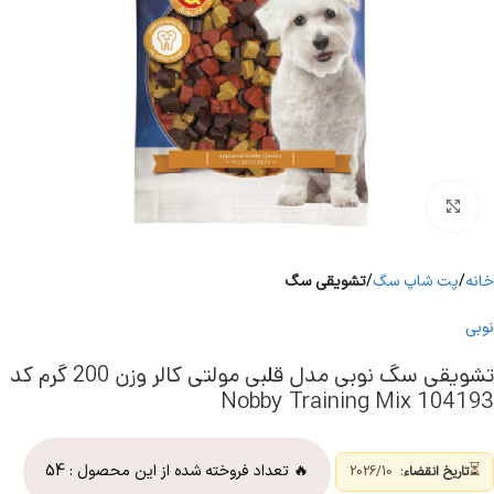
برای بزرگنمایی کلیک کنید
خانه
پت شاپ سگ
تشویقی سگ
نوبی
تشویقی سگ نوبی مدل قلبی مولتی کالر وزن 200 گرم کد
104193 Nobby Training Mix
⏳
🔥 تعداد فروخته شده از این محصول :
54
تاریخ انقضاء:
2026/10