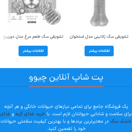
تشویقی سگ ژلاتینی مدل استخوان
تشویقی سگ طعم مرغ مدل دورپیچ
6 سانتی متر برند زامپا (Zampa)
ونپی (Wanpy) وزن 400گرم
اطلاعات بیشتر
اطلاعات بیشتر
پت شاپ آنلاین چیوو
یک فروشگاه جامع برای تمامی نیازهای حیوانات خانگی و هر آنچه
برای سلامت و شادابی حیوانتان لازم است. با
خرید غذای گربه
و
غذای
خشک سگ
در معتبرترین برندها و با بهترین کیفیت سلامتی حیوانات
خود را تضمین کنید.