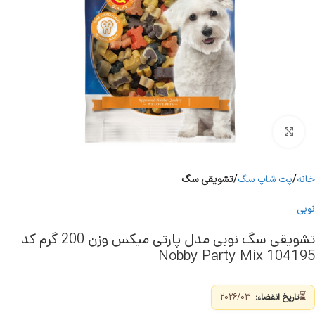
برای بزرگنمایی کلیک کنید
خانه
پت شاپ سگ
تشویقی سگ
نوبی
تشویقی سگ نوبی مدل پارتی میکس وزن 200 گرم کد
104195 Nobby Party Mix
⏳
تاریخ انقضاء:
2026/03