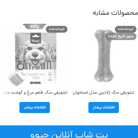
محصولات مشابه
فروخته شده
فروخته شده
بدون تاریخ انقضا
تشویقی سگ ژلاتینی مدل استخوان
تشویقی سگ طعم مرغ و گوشت مدل
6 سانتی متر برند زامپا (Zampa)
ساندویچ ونپی (Wanpy) وزن 400 گرم
اطلاعات بیشتر
اطلاعات بیشتر
پت شاپ آنلاین چیوو