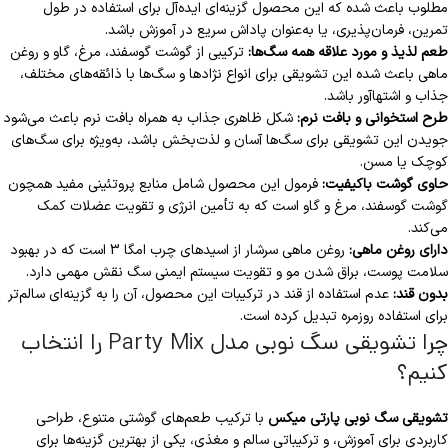
مطلوب باعث شده که این محصول گزینه‌ای ایده‌آل برای استفاده در طول
تمرین، فرمان‌پذیری، یا به‌عنوان پاداش سریع در آموزش باشد.
طعم لذیذ و مورد علاقه همه سگ‌ها:
ترکیبی از گوشت گوسفند، مرغ، گاو و روغن
ماهی باعث شده این تشویقی برای انواع نژادها و سگ‌ها با ذائقه‌های مختلف،
جذاب و اشتها‌آور باشد.
طرح استخوانی و بافت نرم:
شکل ظاهری جذاب به همراه بافت نرم باعث می‌شود
جویدن این تشویقی برای سگ‌ها آسان و لذت‌بخش باشد، به‌ویژه برای سگ‌های
کوچک یا مسن.
حاوی گوشت باکیفیت:
فرمول این محصول شامل منابع پروتئینی مفید همچون
گوشت گوسفند، مرغ و گاو است که به تأمین انرژی و تقویت عضلات کمک
می‌کند.
دارای روغن ماهی:
روغن ماهی سرشار از اسیدهای چرب امگا 3 است که در بهبود
سلامت پوست، براق شدن مو و تقویت سیستم ایمنی سگ نقش مهمی دارد.
بدون قند:
عدم استفاده از قند در ترکیبات این محصول، آن را به گزینه‌ای سالم‌تر
برای استفاده روزمره تبدیل کرده است.
چرا تشویقی سگ نوبی مدل Party Mix را انتخاب
کنیم؟
تشویقی سگ نوبی پارتی میکس
با ترکیب طعم‌های گوشتی متنوع، طراحی
کاربردی برای آموزش، و ترکیباتی سالم و مغذی، یکی از بهترین گزینه‌ها برای