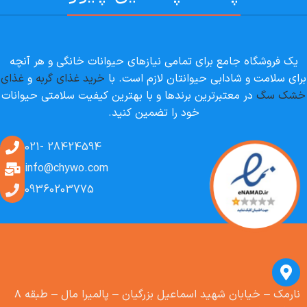
یک فروشگاه جامع برای تمامی نیازهای حیوانات خانگی و هر آنچه
برای سلامت و شادابی حیوانتان لازم است. با
خرید غذای گربه
و
غذای
خشک سگ
در معتبرترین برندها و با بهترین کیفیت سلامتی حیوانات
خود را تضمین کنید.
28424594 -021
info@chywo.com
09360203775
نارمک – خیابان شهید اسماعیل بزرگیان – پالمیرا مال – طبقه ۸