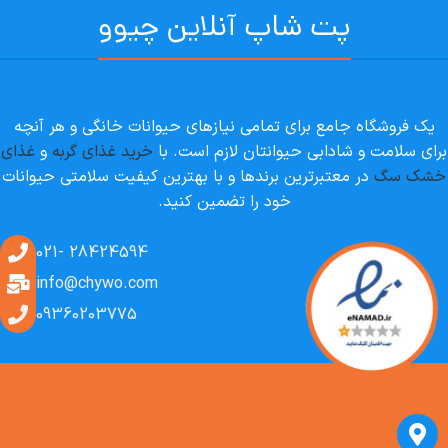
پت شاپ آنلاین چیوو
یک فروشگاه جامع برای تمامی نیازهای حیوانات خانگی و هر آنچه
برای سلامت و شادابی حیوانتان لازم است. با
خرید غذای گربه
و
غذای
خشک سگ
در معتبرترین برندها و با بهترین کیفیت سلامتی حیوانات
خود را تضمین کنید.
28424594 -021
info@chywo.com
09360203775