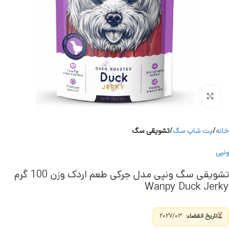
برای بزرگنمایی کلیک کنید
خانه
پت شاپ سگ
تشویقی سگ
ونپی
تشویقی سگ ونپی مدل جرکی طعم اردک وزن 100 گرم
Wanpy Duck Jerky
⏳
تاریخ انقضاء:
2027/03