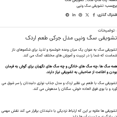
دسته:
پت شاپ سگ
,
تشویقی سگ
برچسب:
تشویقی سگ ونپی
اشتراک گذاری:
توضیحات
تشویقی سگ ونپی مدل جرکی طعم اردک
تشویقی سگ به عنوان یک میان وعده خوشمزه و لذیذ برای شکموهای ناز
شماست که شما را در تربیت و آموزش های مختلف کمک می کند.
همه سگ ها ،چه سگ های خانگی و چه سگ های نگهبان برای گوش به فرمان
بودن و اطاعت از صاحبش به تشویقی نیاز دارند.
تشویقی سگ با طعم بی نظیر اردک و مدل جذاب نواری دلبندتان را سر شوق می
آورد و با بوی فوق العاده خوش، سگتان را مدهوش می کند.
تشویقی ها علاوه بر این که ارتباط نزدیکی با دلبندتان برقرار می کند نقش مهمی
در یادگیری و تربیت آن ها دارد.