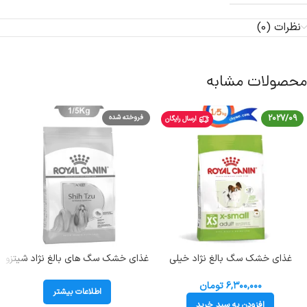
نظرات (0)
محصولات مشابه
2027/09
فروخته شده
ارسال رایگان
غذای خشک سگ بالغ نژاد خیلی
غذای خشک سگ های بالغ نژاد شیتزو
کوچک رویال کنین وزن 1/5 کیلوگرم
رویال کنین ( Shih tzu ) وزن 1.5
(تا وزن 4 کیلوگرم) Royal Canin X-
کیلوگرم
۶,۳۰۰,۰۰۰
تومان
اطلاعات بیشتر
Small Adult
افزودن به سبد خرید