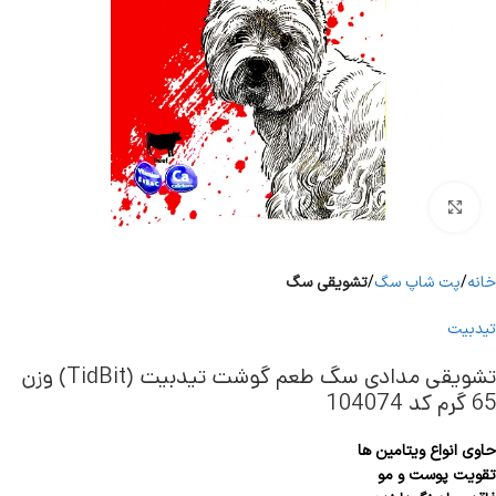
برای بزرگنمایی کلیک کنید
خانه
پت شاپ سگ
تشویقی سگ
تیدبیت
تشویقی مدادی سگ طعم گوشت تیدبیت (TidBit) وزن
65 گرم کد 104074
حاوی انواع ویتامین ها
تقویت پوست و مو