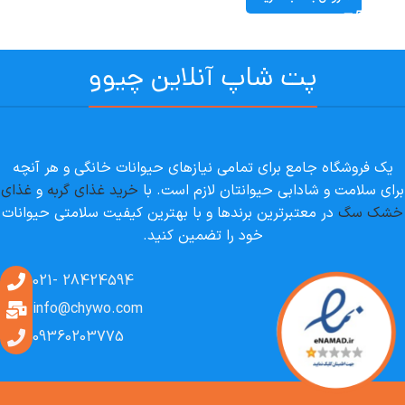
پت شاپ آنلاین چیوو
یک فروشگاه جامع برای تمامی نیازهای حیوانات خانگی و هر آنچه
برای سلامت و شادابی حیوانتان لازم است. با
خرید غذای گربه
و
غذای
خشک سگ
در معتبرترین برندها و با بهترین کیفیت سلامتی حیوانات
خود را تضمین کنید.
28424594 -021
info@chywo.com
09360203775