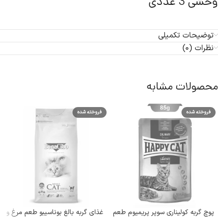
وحشی 3 عددی
توضیحات تکمیلی
نظرات (0)
محصولات مشابه
فروخته شده
فروخته شده
پوچ گربه کولیناری سوپر پریمیوم طعم
غذای گربه بالغ بوناسیبو طعم مرغ و