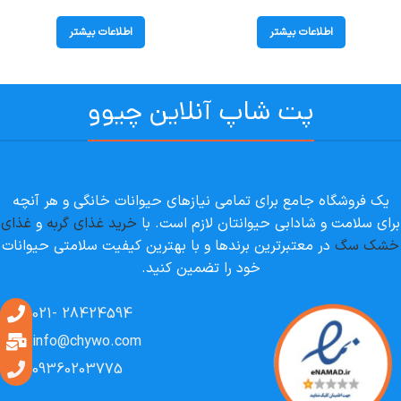
اردک هپی کت (Culinary Duck) وزن
ماهی و برنج؛ 2 کیلوگرم
85 گرم
اطلاعات بیشتر
اطلاعات بیشتر
پت شاپ آنلاین چیوو
یک فروشگاه جامع برای تمامی نیازهای حیوانات خانگی و هر آنچه
برای سلامت و شادابی حیوانتان لازم است. با
خرید غذای گربه
و
غذای
خشک سگ
در معتبرترین برندها و با بهترین کیفیت سلامتی حیوانات
خود را تضمین کنید.
28424594 -021
info@chywo.com
09360203775