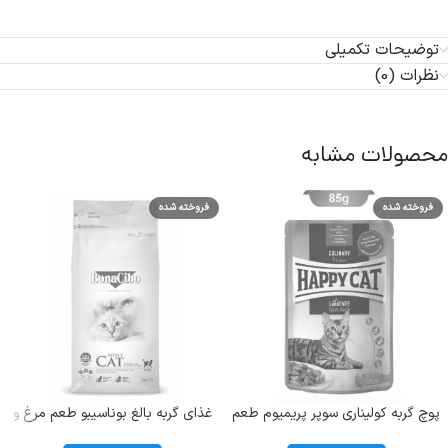
توضیحات تکمیلی
نظرات (0)
محصولات مشابه
فروخته شده
فروخته شده
پوچ گربه کولیناری سوپر پریمیوم طعم
غذای گربه بالغ بوناسیبو طعم مرغ و
اردک هپی کت (Culinary Duck) وزن
ماهی و برنج؛ 2 کیلوگرم