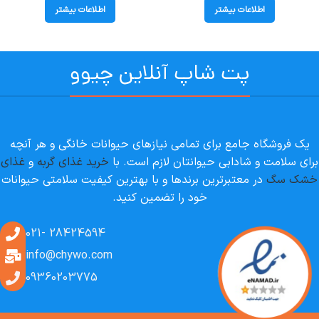
85 گرم
اطلاعات بیشتر
اطلاعات بیشتر
پت شاپ آنلاین چیوو
یک فروشگاه جامع برای تمامی نیازهای حیوانات خانگی و هر آنچه
برای سلامت و شادابی حیوانتان لازم است. با
خرید غذای گربه
و
غذای
خشک سگ
در معتبرترین برندها و با بهترین کیفیت سلامتی حیوانات
خود را تضمین کنید.
28424594 -021
info@chywo.com
09360203775