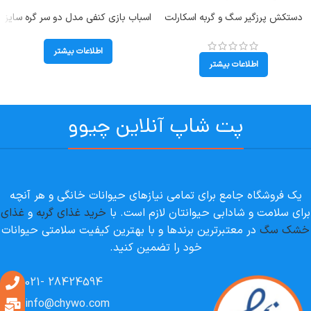
دستکش پرزگیر سگ و گربه اسکارلت
اسباب بازی کنفی مدل دو سر گره سایز
کد 106062
متوسط (Zampa)
اطلاعات بیشتر
اطلاعات بیشتر
پت شاپ آنلاین چیوو
یک فروشگاه جامع برای تمامی نیازهای حیوانات خانگی و هر آنچه
برای سلامت و شادابی حیوانتان لازم است. با
خرید غذای گربه
و
غذای
خشک سگ
در معتبرترین برندها و با بهترین کیفیت سلامتی حیوانات
خود را تضمین کنید.
28424594 -021
info@chywo.com