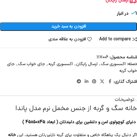
ارسال رایگان
1 در انبار
افزودن به سبد خرید
Add to compare
افزودن به علاقه مندی
شناسه محصول:
117006
دسته:
اکسسوری سگ
,
ارسال رایگان
,
اکسسوری گربه
,
جای خواب سگ
,
جای
خواب گربه
اشتراک گذاری:
توضیحات
خانه سگ و گربه از جنس مخمل نرم مدل پاندا
دنیای کوچولوی امن و دلنشین برای دلبندتان ( ابعاد 45x50x45 )
اگر دنبال یک پناهگاه خاص و متفاوت برای گربه نازنین‌تان هستید، این
خانه