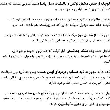
کوچک از جنس مخمل لوکس و باکیفیت مدل پاندا
دقیقاً همونی هست که دلبند
شما آرزوش رو داره. طراحی خاص خرسی،
ظاهری فانتزی و متفاوت به این خانه داده و اون رو به یک الماس کوچک در
گوشه خانه شما تبدیل می‌کنه؛ جایی که هم زیباست، هم راحت، هم امن.
این خانه از
مخمل درجه‌یک
ساخته شده که هم دوام بالایی داشته باشه و هم
لمس مخملی و نرمش برای گربه حسابی لذت‌بخش باشه.
داخل خانه یک
تشک جداشدنی
قرار گرفته که هم نرم و لطیفه و هم قابل
شستشو؛ یعنی همیشه می‌تونید محیطی تمیز، خوشبو و آرام برای گربه‌تون فراهم
کنید.
کف خانه مجهز به
لایه ضدآب
و
ترمزهای ایمن
هست؛ پس چه گربه‌تون شیطنت
کنه و چه پرانرژی بازی کنه، این خانه محکم سرجاش می‌مونه و هیچ نگرانی بابت
تکون خوردن یا خیس شدن کف وجود نداره.
برای جابه‌جایی هم اصلاً دردسر نداره چون یک
کاور حمل مخصوص
داره که به
شما کمک می‌کنه راحت و شیک، خونه‌ی گربه‌تون رو هر جا خواستید ببرید؛ سفر،
مهمونی یا حتی برای تغییر دکوراسیون خونه.