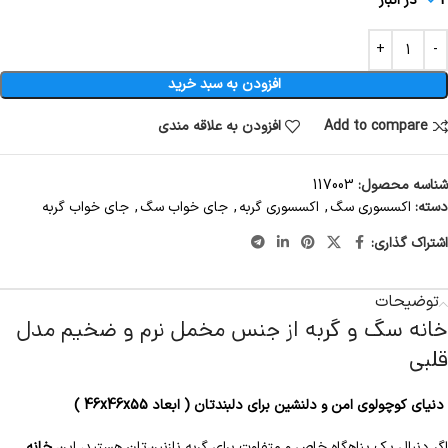
2 در انبار
افزودن به سبد خرید
Add to compare
افزودن به علاقه مندی
شناسه محصول:
117003
دسته:
اکسسوری سگ
,
اکسسوری گربه
,
جای خواب سگ
,
جای خواب گربه
اشتراک گذاری:
توضیحات
خانه سگ و گربه از جنس مخمل نرم و ضخیم مدل
قلبی
دنیای کوچولوی امن و دلنشین برای دلبندتان ( ابعاد 46x46x55 )
اگر دنبال یک پناهگاه خاص و متفاوت برای گربه نازنین‌تان هستید، این
خانه