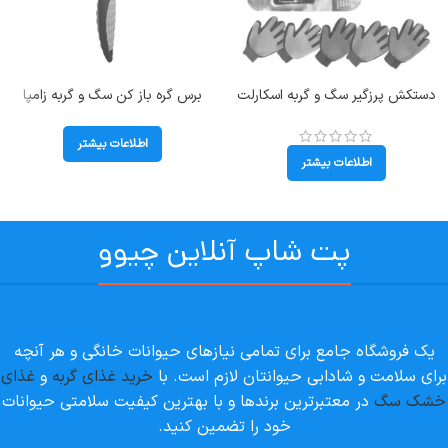
دستکش پرزگیر سگ و گربه اسکارلت
برس گره باز کن سگ و گربه زامپا
کد 106062
(Zampa)
اطلاعات بیشتر
اطلاعات بیشتر
پت شاپ آنلاین چیوو
یک فروشگاه جامع برای تمامی نیازهای حیوانات خانگی و هر آنچه
برای سلامت و شادابی حیوانتان لازم است. با
خرید غذای گربه
و
غذای
خشک سگ
در معتبرترین برندها و با بهترین کیفیت سلامتی حیوانات
خود را تضمین کنید.