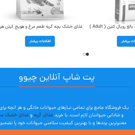
غذای خشک رژیمی گربه بالغ رویال کنین ( Adult )
غذای خشک بچه گربه طعم مرغ و هویج کیتن هپ
م
کت ( kitten Geflugel) وزن 1/3 کیلوگرم
ات بیشتر
اطلاعات بیشتر
پت شاپ آنلاین چیوو
یک فروشگاه جامع برای تمامی نیازهای حیوانات خانگی و هر آنچه برا
و شادابی حیوانتان لازم است. با
خرید
غذای گربه
و
غذای خشک س
معتبرترین برندها و با بهترین کیفیت سلامتی حیوانات خود را تضمین