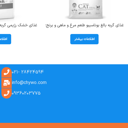
غذای گربه بالغ بوناسیبو طعم مرغ و ماهی و برنج؛
2 کیلوگرم
در وزن 2 کیلوگر
اطلاعات بیشتر
اطلاع
28424594 -021
info@chywo.com
09360203775