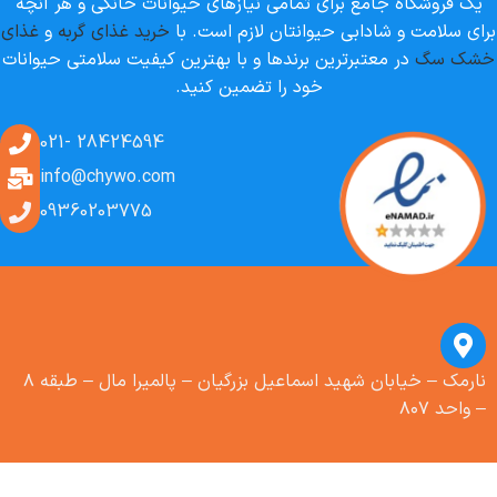
یک فروشگاه جامع برای تمامی نیازهای حیوانات خانگی و هر آنچه
برای سلامت و شادابی حیوانتان لازم است. با
خرید غذای گربه
و
غذای
خشک سگ
در معتبرترین برندها و با بهترین کیفیت سلامتی حیوانات
خود را تضمین کنید.
28424594 -021
info@chywo.com
09360203775
نارمک – خیابان شهید اسماعیل بزرگیان – پالمیرا مال – طبقه ۸
– واحد ۸۰۷