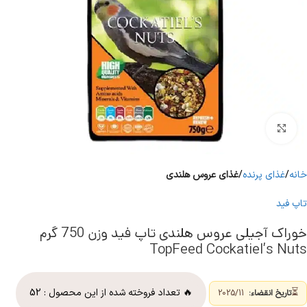
برای بزرگنمایی کلیک کنید
خانه
غذای پرنده
غذای عروس هلندی
تاپ فید
خوراک آجیلی عروس هلندی تاپ فید وزن 750 گرم
TopFeed Cockatiel’s Nuts
⏳
🔥 تعداد فروخته شده از این محصول :
52
تاریخ انقضاء:
2025/11