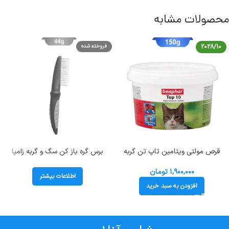
محصولات مشابه
2028/10
فروخته شده
قرص مولتی ویتامین تاپ تن گربه
برس گره باز کن سگ و گربه زامپا
بیفار 180 عددی (Beaphar) وزن 150
(Zampa)
گرم
۱,۹۰۰,۰۰۰
تومان
اطلاعات بیشتر
افزودن به سبد خرید