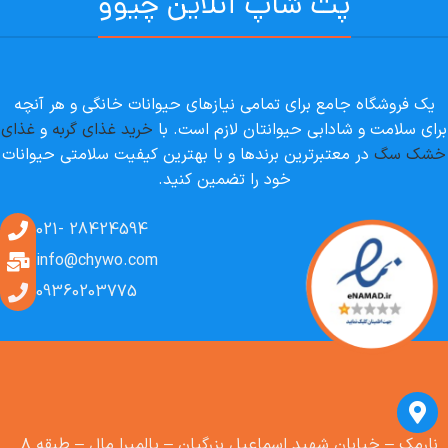
پت شاپ آنلاین چیوو
یک فروشگاه جامع برای تمامی نیازهای حیوانات خانگی و هر آنچه
برای سلامت و شادابی حیوانتان لازم است. با
خرید غذای گربه
و
غذای
خشک سگ
در معتبرترین برندها و با بهترین کیفیت سلامتی حیوانات
خود را تضمین کنید.
28424594 -021
info@chywo.com
09360203775
نارمک – خیابان شهید اسماعیل بزرگیان – پالمیرا مال – طبقه ۸