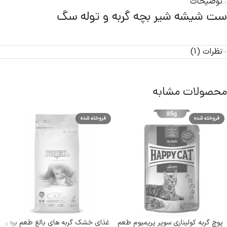
توضیحات
ست شیشه شیر بچه گربه و توله سگ
نظرات (1)
محصولات مشابه
فروخته شده
فروخته شده
پوچ گربه کولیناری سوپر پریمیوم طعم
غذای خشک گربه های بالغ طعم بره و