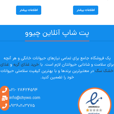
اردک هپی کت (Culinary Duck) وزن
برنج بوناسیبو (Adult) وزن 2 کیلوگرم
85 گرم
اطلاعات بیشتر
اطلاعات بیشتر
پت شاپ آنلاین چیوو
یک فروشگاه جامع برای تمامی نیازهای حیوانات خانگی و هر آنچه
برای سلامت و شادابی حیوانتان لازم است. با
خرید غذای گربه
و
غذای
خشک سگ
در معتبرترین برندها و با بهترین کیفیت سلامتی حیوانات
خود را تضمین کنید.
28424594 -021
info@chywo.com
09360203775