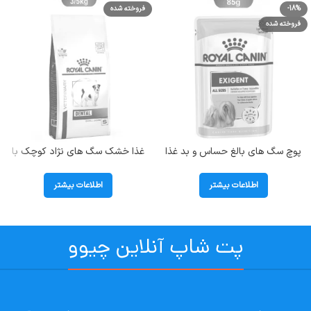
-18%
فروخته شده
فروخته شده
پوچ سگ های بالغ حساس و بد غذا
غذا خشک سگ های نژاد کوچک با
رویال کنین (Exigent) وزن 85 گرم
مشکلات دهان و دندان رویال کنین
(Dental Small Dog) وزن 3.5
اطلاعات بیشتر
اطلاعات بیشتر
کیلوگرم
پت شاپ آنلاین چیوو