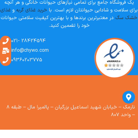
یک فروشگاه جامع برای تمامی نیازهای حیوانات خانگی و هر آنچه
برای سلامت و شادابی حیوانتان لازم است. با
خرید غذای گربه
و
غذای
خشک سگ
در معتبرترین برندها و با بهترین کیفیت سلامتی حیوانات
خود را تضمین کنید.
28424594 -021
info@chywo.com
09360203775
نارمک – خیابان شهید اسماعیل بزرگیان – پالمیرا مال – طبقه ۸
– واحد ۸۰۷
شامپو روزانه
سگ مناسب
انواع مو رد