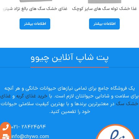
غذا خشک توله سگ های سایز کوچک
غذای خشک سگ های بالغ نژاد شیتزو
(تا وزن 4 کیلوگرم) رویال کنین (X
رویال کنین ( Shih tzu ) وزن 1.5
Small Puppy) وزن 1.5 کیلوگرم
کیلوگرم
اطلاعات بیشتر
اطلاعات بیشتر
پت شاپ آنلاین چیوو
یک فروشگاه جامع برای تمامی نیازهای حیوانات خانگی و هر آنچه
برای سلامت و شادابی حیوانتان لازم است. با
خرید غذای گربه
و
غذای
خشک سگ
در معتبرترین برندها و با بهترین کیفیت سلامتی حیوانات
خود را تضمین کنید.
28424594 -021
info@chywo.com