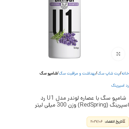
برای بزرگنمایی کلیک کنید
خانه
پت شاپ سگ
بهداشت و مراقبت سگ
شامپو سگ
رد اسپرینگ
شامپو سگ با عصاره لوندر مدل U1 رد
اسپرینگ (RedSpring) وزن 300 میلی لیتر
⏳
تاریخ انقضاء:
2027/06